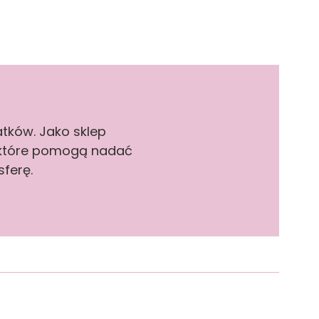
tków. Jako sklep
 które pomogą nadać
ferę.