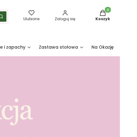
Produkty w koszy
yść
Szukaj
Ulubione
Zaloguj się
Koszyk
e i zapachy
Zastawa stołowa
Na Okazję
Pro