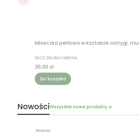
Miseczka perłowa w kształcie ostrygi, mu
PRODUCENT
DECO ZIELONA FABRYKA
Cena
35,00 zł
Do koszyka
Nowości
Wszystkie nowe produkty
Nowość