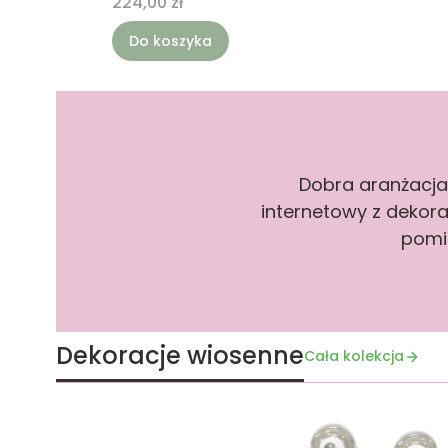
Cena
224,00 zł
Do koszyka
Dobra aranżacja
internetowy z deko
pomi
Dekoracje wiosenne
Cała kolekcja