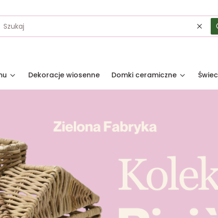
Wycz
mu
Dekoracje wiosenne
Domki ceramiczne
Świec