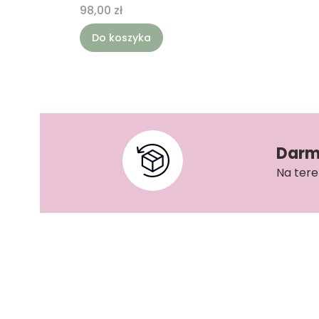
Cena
98,00 zł
Do koszyka
Darm
Na tere