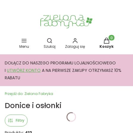
Otwórz wyszukiwarkę
Produkty w kos
Menu
Szukaj
Zaloguj się
Koszyk
DOŁĄCZ DO NASZEGO PROGRAMU LOJALNOŚCIOWEGO
I
UTWÓRZ KONTO
A NA PIERWSZE ZAKUPY OTRZYMASZ 10%
RABATU
Przejdź do:
Zielona Fabryka
Donice i osłonki
Filtry
Produkty:
412