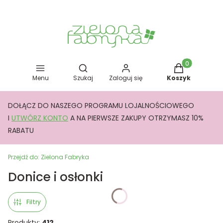
Otwórz wyszukiwarkę
Produkty w kos
Menu
Szukaj
Zaloguj się
Koszyk
DOŁĄCZ DO NASZEGO PROGRAMU LOJALNOŚCIOWEGO
I
UTWÓRZ KONTO
A NA PIERWSZE ZAKUPY OTRZYMASZ 10%
RABATU
Przejdź do:
Zielona Fabryka
Donice i osłonki
Filtry
Produkty:
412