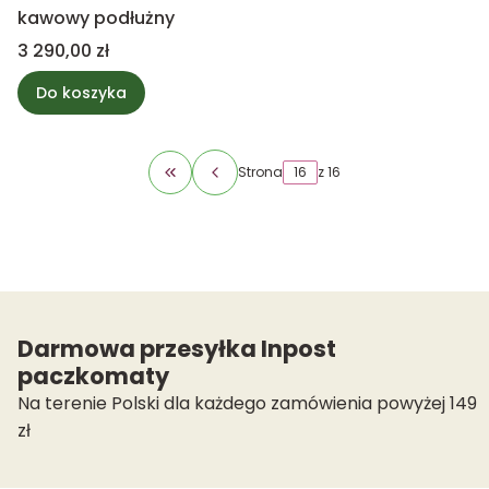
kawowy podłużny
Cena
3 290,00 zł
Do koszyka
Strona
z 16
Wróć do pierwszej strony z produktami
Darmowa przesyłka Inpost
paczkomaty
Na terenie Polski dla każdego zamówienia powyżej 149
zł