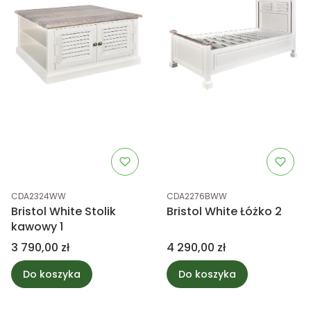
Kod produktu
Kod produktu
CDA2324WW
CDA2276BWW
Bristol White Stolik
Bristol White Łóżko 2
kawowy 1
Cena
Cena
3 790,00 zł
4 290,00 zł
Do koszyka
Do koszyka