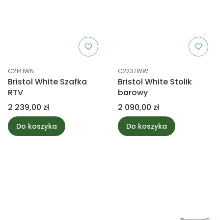
Kod produktu
Kod produktu
C2141WN
C2237WW
Bristol White Szafka
Bristol White Stolik
RTV
barowy
Cena
Cena
2 239,00 zł
2 090,00 zł
Do koszyka
Do koszyka