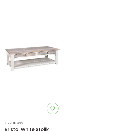
Kod produktu
C2200WW
Bristol White Stolik