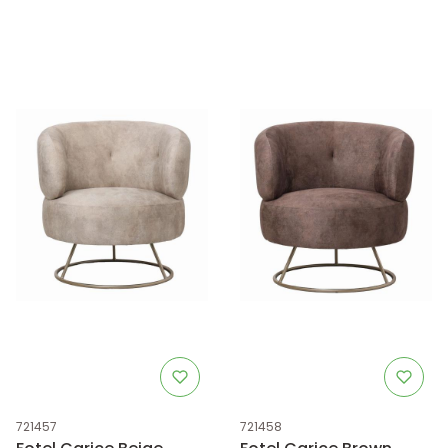
Kod produktu
Kod produktu
721457
721458