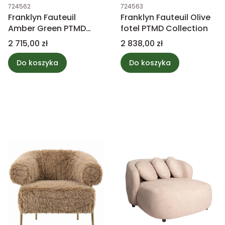
Kod produktu
Kod produktu
724562
724563
Franklyn Fauteuil
Franklyn Fauteuil Olive
Amber Green PTMD
fotel PTMD Collection
Collection
Cena
Cena
2 715,00 zł
2 838,00 zł
Do koszyka
Do koszyka