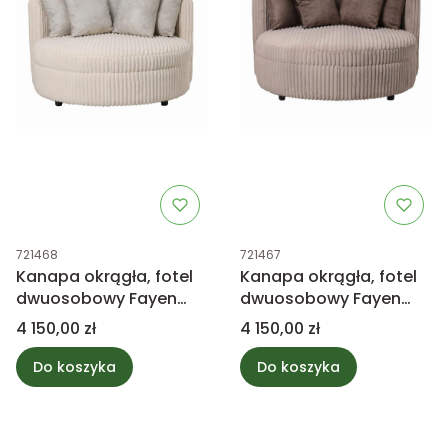
Kod produktu
Kod produktu
721468
721467
Kanapa okrągła, fotel
Kanapa okrągła, fotel
dwuosobowy Fayen
dwuosobowy Fayen
Taupe Cream PTMD
Taupe Mink PTMD
Cena
Cena
4 150,00 zł
4 150,00 zł
Collection
Collection
Do koszyka
Do koszyka