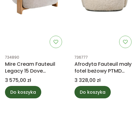
Kod produktu
Kod produktu
734890
736777
Mire Cream Fauteuil
Afrodyta Fauteuil mały
Legacy 15 Dove
fotel beżowy PTMD
Rubberwood fotel
Collection
Cena
Cena
3 575,00 zł
3 328,00 zł
PTMD Collection
Do koszyka
Do koszyka