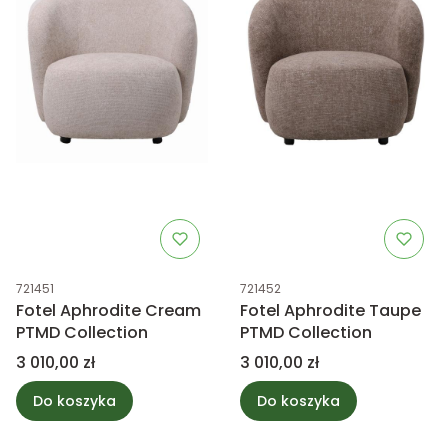
Kod produktu
Kod produktu
721451
721452
Fotel Aphrodite Cream
Fotel Aphrodite Taupe
PTMD Collection
PTMD Collection
Cena
Cena
3 010,00 zł
3 010,00 zł
Do koszyka
Do koszyka