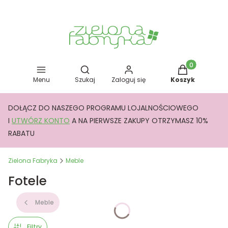
Otwórz wyszukiwarkę
Produkty w kos
Menu
Szukaj
Zaloguj się
Koszyk
DOŁĄCZ DO NASZEGO PROGRAMU LOJALNOŚCIOWEGO
I
UTWÓRZ KONTO
A NA PIERWSZE ZAKUPY OTRZYMASZ 10%
RABATU
Zielona Fabryka
Meble
Fotele
Meble
Filtry