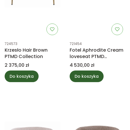
Kod produktu
Kod produktu
724573
721454
Krzesło Hair Brown
Fotel Aphrodite Cream
PTMD Collection
loveseat PTMD
Collection
Cena
Cena
2 375,00 zł
4 530,00 zł
Do koszyka
Do koszyka