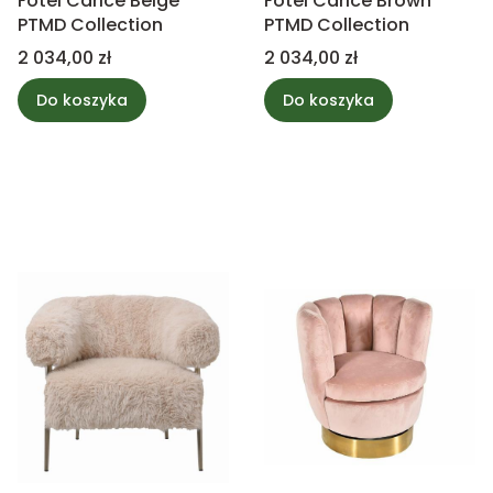
Fotel Carice Beige
Fotel Carice Brown
PTMD Collection
PTMD Collection
Cena
Cena
2 034,00 zł
2 034,00 zł
Do koszyka
Do koszyka