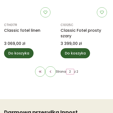
Kod produktu
Kod produktu
CTH017R
C10125C
Classic fotel linen
Classic Fotel prosty
szary
Cena
Cena
3 069,00 zł
3 399,00 zł
Do koszyka
Do koszyka
Strona
z 2
Wróć do pierwszej strony z produktami
Darmowa przesyłka Inpost