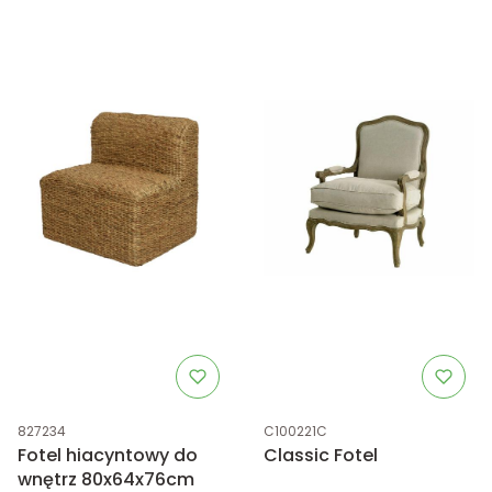
Kod produktu
Kod produktu
827234
C100221C
Fotel hiacyntowy do
Classic Fotel
wnętrz 80x64x76cm