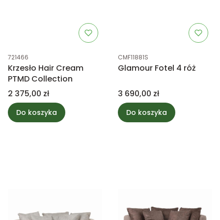
Kod produktu
Kod produktu
721466
CMF11881S
Krzesło Hair Cream
Glamour Fotel 4 róż
PTMD Collection
Cena
Cena
2 375,00 zł
3 690,00 zł
Do koszyka
Do koszyka