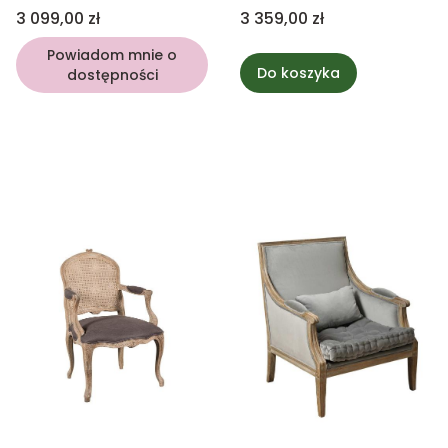
Cena
Cena
3 099,00 zł
3 359,00 zł
Powiadom mnie o
Do koszyka
dostępności