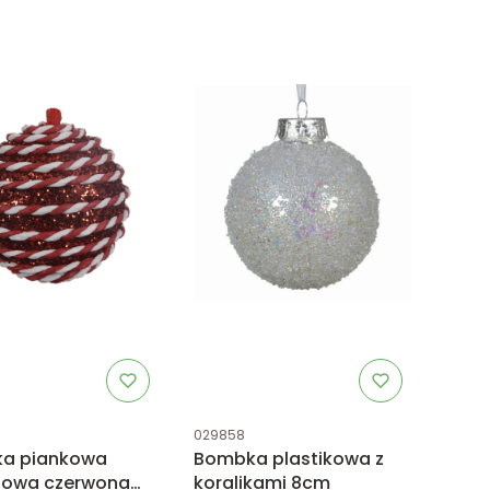
uktu
Kod produktu
029858
a piankowa
Bombka plastikowa z
towa czerwona
koralikami 8cm