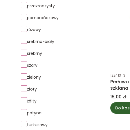
przezroczysty
pomarańczowy
różowy
srebrno-biały
srebrny
szary
Kod produk
122413_3
zielony
Perłow
szklana
złoty
ozdoba
Cena
15,00 zł
żółty
Do kos
patyna
turkusowy