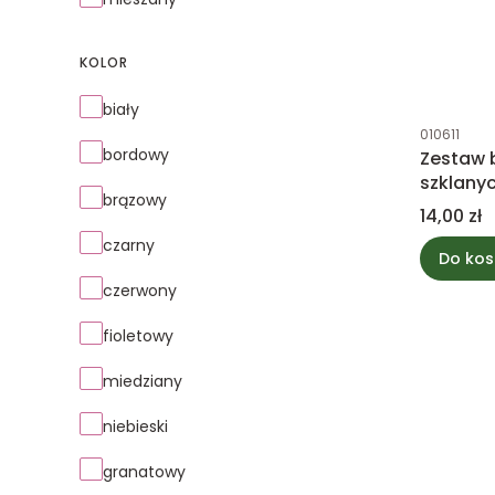
KOLOR
Kolor
biały
Kod produk
010611
bordowy
Zestaw
szklanyc
brązowy
2,5cm
Cena
14,00 zł
czarny
Do kos
czerwony
fioletowy
miedziany
niebieski
granatowy