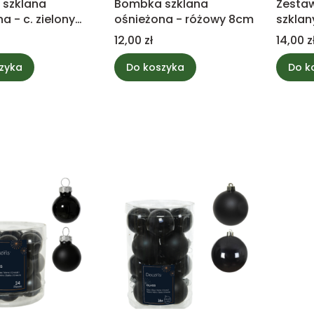
szklana
Bombka szklana
Zesta
a - c. zielony
ośnieżona - różowy 8cm
szklan
mix 2
Cena
Cena
12,00 zł
14,00 z
zyka
Do koszyka
Do k