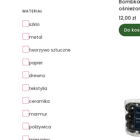
Bombka 
ośnieżon
MATERIAŁ
8cm
Cena
12,00 zł
Materiał
szkło
Do kos
metal
tworzywo sztuczne
papier
drewno
tekstylia
ceramika
marmur
poliżywica
mieszany