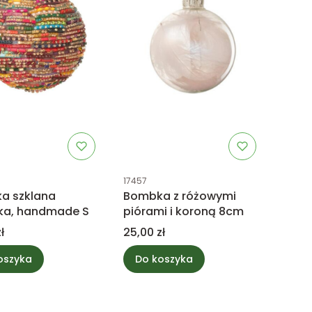
uktu
Kod produktu
17457
a szklana
Bombka z różowymi
ka, handmade S
piórami i koroną 8cm
Cena
ł
25,00 zł
oszyka
Do koszyka