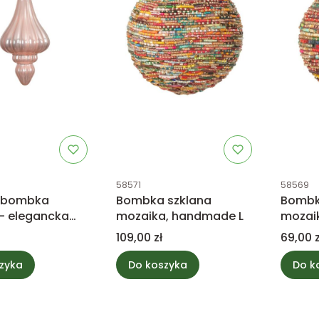
tu
Kod produktu
Kod prod
58571
58569
a bombka
Bombka szklana
Bombk
 - elegancka
mozaika, handmade L
mozai
 choinkowa
Cena
Cena
109,00 zł
69,00 z
zyka
Do koszyka
Do k