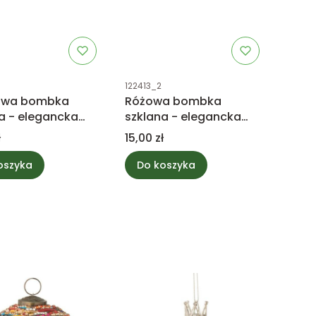
uktu
Kod produktu
122413_2
towa bombka
Różowa bombka
a - elegancka
szklana - elegancka
a choinkowa
ozdoba choinkowa
Cena
ł
15,00 zł
oszyka
Do koszyka