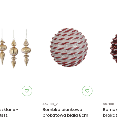
tu
Kod produktu
Kod prod
457188_2
457188
szklane -
Bombka piankowa
Bombk
szt.
brokatowa biała 8cm
broka