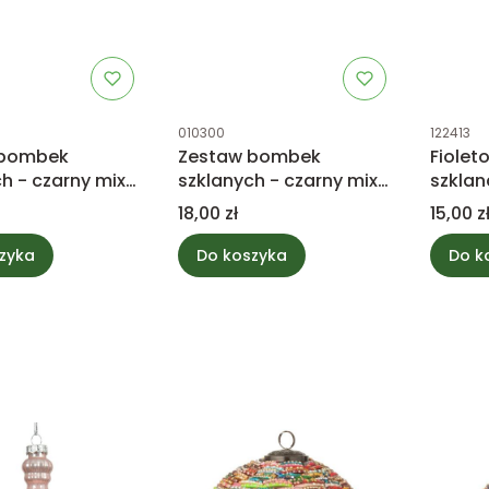
tu
Kod produktu
Kod prod
010300
122413
 bombek
Zestaw bombek
Fiole
h - czarny mix
szklanych - czarny mix
szklan
3,5cm
ozdob
Cena
Cena
18,00 zł
15,00 z
zyka
Do koszyka
Do k