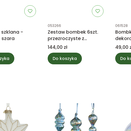
tu
Kod produktu
Kod prod
053266
061528
szklana -
Zestaw bombek 6szt.
Bombki
 szara
przezroczyste z
dekor
motywem liści
3szt.
Cena
Cena
144,00 zł
49,00 z
zyka
Do koszyka
Do k