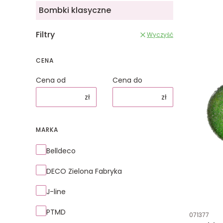
Bombki klasyczne
Filtry
Wyczyść
CENA
Cena od
Cena do
zł
zł
MARKA
Marka
Belldeco
DECO Zielona Fabryka
J-line
PTMD
Kod produk
071377