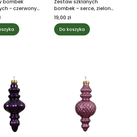
w bombek
Zestaw szklanych
ych - czerwony
bombek - serce, zielony
,5cm
mix
Cena
ł
19,00 zł
oszyka
Do koszyka