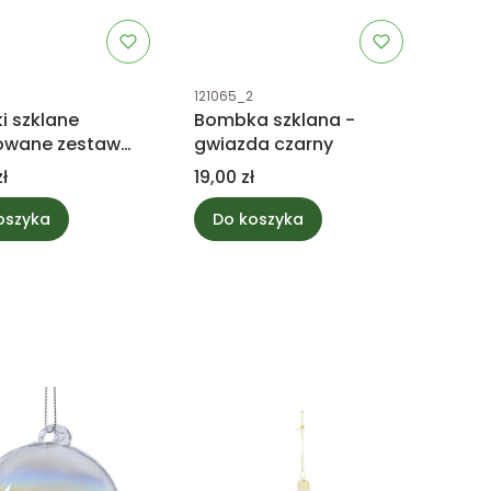
uktu
Kod produktu
121065_2
 szklane
Bombka szklana -
owane zestaw
gwiazda czarny
Cena
ł
19,00 zł
oszyka
Do koszyka