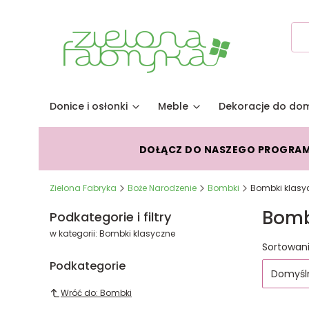
Donice i osłonki
Meble
Dekoracje do do
DOŁĄCZ DO NASZEGO PROGRA
Zielona Fabryka
Boże Narodzenie
Bombki
Bombki klasy
Bomb
Podkategorie i filtry
w kategorii: Bombki klasyczne
Lista
Sortowani
Podkategorie
Domyśl
Wróć do: Bombki