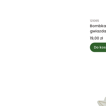
Kod produk
121065
Bombka 
gwiazda
Cena
19,00 zł
Do kos