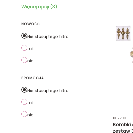
Więcej opcji (3)
NOWOŚĆ
Nie stosuj tego filtra
tak
nie
PROMOCJA
Nie stosuj tego filtra
tak
nie
Kod produk
1107230
Bombki 
zestaw 3