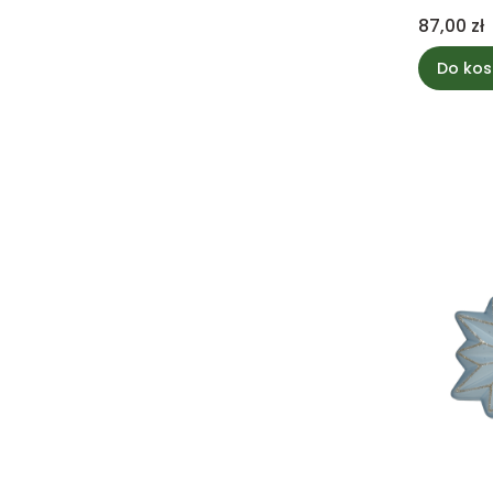
Cena
87,00 zł
Do kos