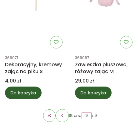
Kod produktu
Kod produktu
366071
366067
Dekoracyjny, kremowy
Zawieszka pluszowa,
zając na piku S
różowy zając M
Cena
Cena
4,00 zł
29,00 zł
Do koszyka
Do koszyka
Strona
z 9
Wróć do pierwszej strony z produktami