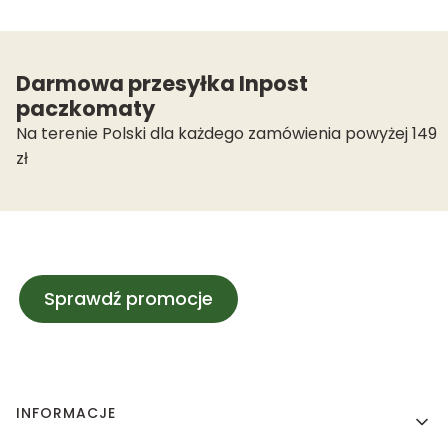
Darmowa przesyłka Inpost
paczkomaty
Na terenie Polski dla każdego zamówienia powyżej 149
zł
Sprawdź promocje
Linki w stopce
INFORMACJE