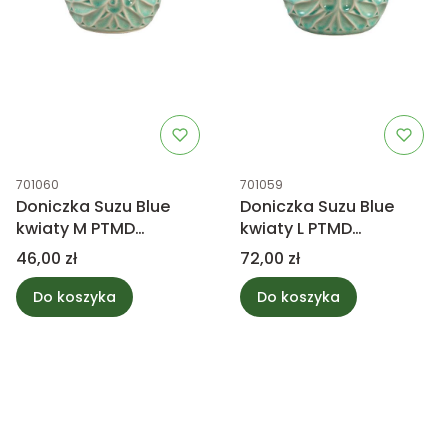
Kod produktu
Kod produktu
701060
701059
Doniczka Suzu Blue
Doniczka Suzu Blue
kwiaty M PTMD
kwiaty L PTMD
Collection
Collection
Cena
Cena
46,00 zł
72,00 zł
Do koszyka
Do koszyka