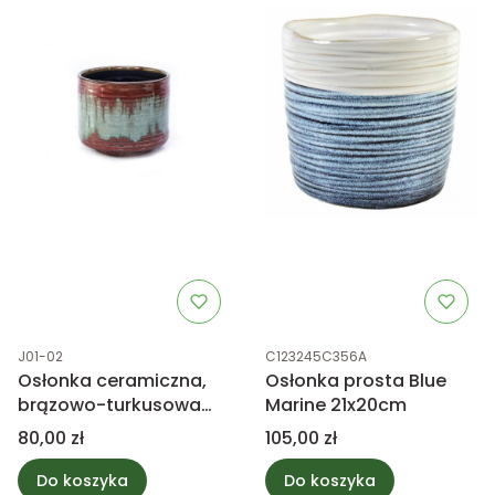
Kod produktu
Kod produktu
J01-02
C123245C356A
Osłonka ceramiczna,
Osłonka prosta Blue
brązowo-turkusowa
Marine 21x20cm
21cm
Cena
Cena
80,00 zł
105,00 zł
Do koszyka
Do koszyka