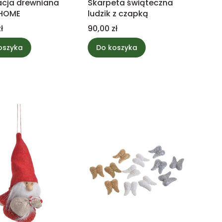
acja drewniana
Skarpeta świąteczna
 HOME
ludzik z czapką
Cena
ł
90,00 zł
oszyka
Do koszyka