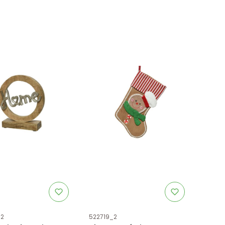
uktu
Kod produktu
_2
522719_2