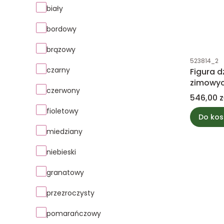
Kolor
biały
bordowy
brązowy
Kod produk
523814_2
czarny
Figura d
zimowyc
czerwony
Cena
546,00 z
fioletowy
Do kos
miedziany
niebieski
granatowy
przezroczysty
pomarańczowy