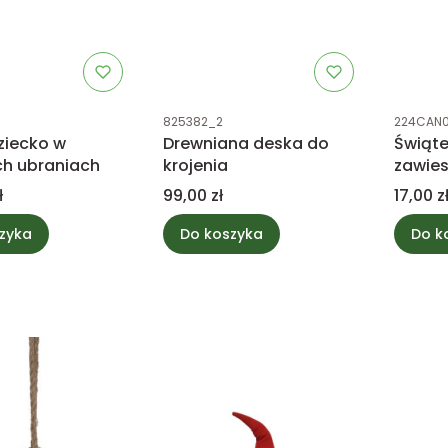
tu
Kod produktu
Kod prod
825382_2
224CAN
ziecko w
Drewniana deska do
Świąt
h ubraniach
krojenia
zawie
Cena
Cena
ł
99,00 zł
17,00 z
zyka
Do koszyka
Do k