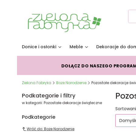
Donice i osłonki
Meble
Dekoracje do do
DOŁĄCZ DO NASZEGO PROGRA
Zielona Fabryka
Boże Narodzenie
Pozostałe dekoracje św
Pozo
Podkategorie i filtry
w kategorii: Pozostałe dekoracje świąteczne
Lista
Sortowani
Podkategorie
Domyśl
Wróć do: Boże Narodzenie