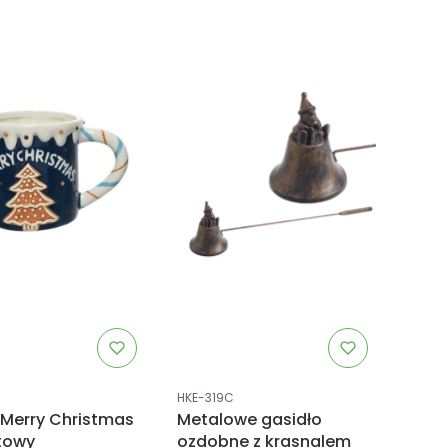
uktu
Kod produktu
HKE-319C
Merry Christmas
Metalowe gasidło
towy
ozdobne z krasnalem