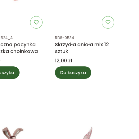
uktu
Kod produktu
0524_A
RD8-0534
eczna pacynka
Skrzydła anioła mix 12
szka choinkowa
sztuk
Cena
ł
12,00 zł
oszyka
Do koszyka