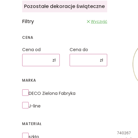
Pozostałe dekoracje świąteczne
Filtry
Wyczyść
CENA
Cena od
Cena do
zł
zł
MARKA
Marka
DECO Zielona Fabryka
J-line
MATERIAŁ
Kod produk
740267
Materiał
szkło