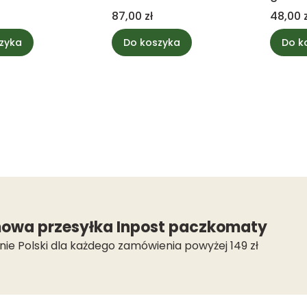
Cena
Cena
87,00 zł
48,00 z
zyka
Do koszyka
Do k
owa przesyłka Inpost paczkomaty
nie Polski dla każdego zamówienia powyżej 149 zł