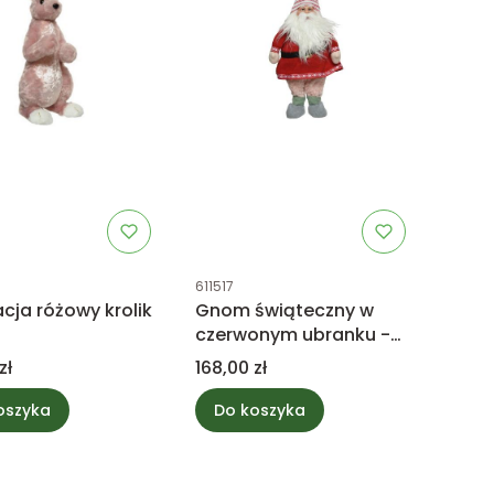
uktu
Kod produktu
611517
cja różowy krolik
Gnom świąteczny w
czerwonym ubranku -
dekoracja 60cm
Cena
zł
168,00 zł
oszyka
Do koszyka