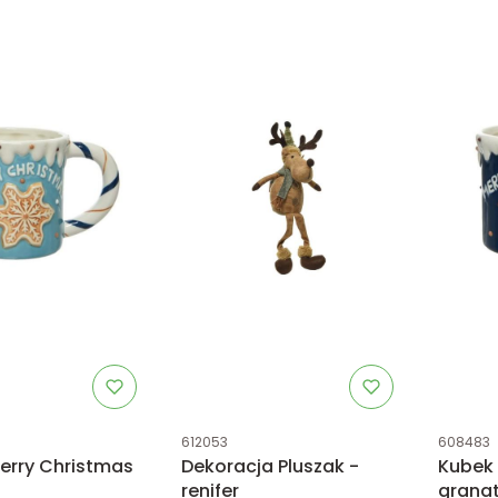
tu
Kod produktu
Kod prod
612053
608483
erry Christmas
Dekoracja Pluszak -
Kubek 
renifer
grana