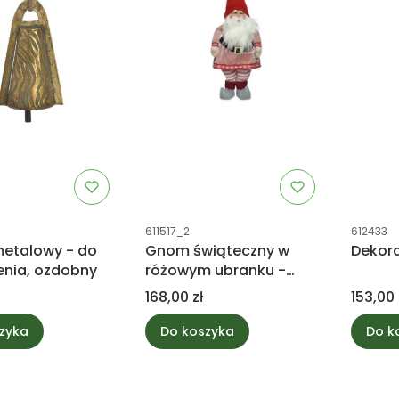
tu
Kod produktu
Kod prod
611517_2
612433
etalowy - do
Gnom świąteczny w
Dekora
enia, ozdobny
różowym ubranku -
dekoracja 60cm
Cena
Cena
168,00 zł
153,00 
zyka
Do koszyka
Do k