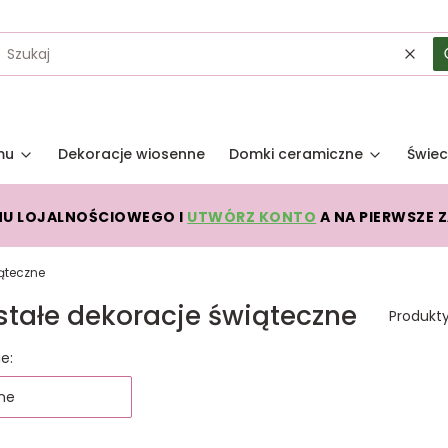
Wycz
mu
Dekoracje wiosenne
Domki ceramiczne
Świec
MU LOJALNOŚCIOWEGO I
UTWÓRZ KONTO
A NA PIERWSZE 
iąteczne
stałe dekoracje świąteczne
Produkt
 produktów
e:
ne