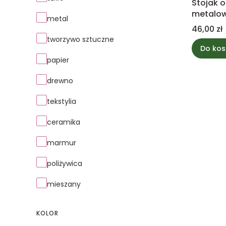
Stojak 
metalow
metal
Cena
46,00 zł
tworzywo sztuczne
Do kos
papier
drewno
tekstylia
ceramika
marmur
poliżywica
mieszany
KOLOR