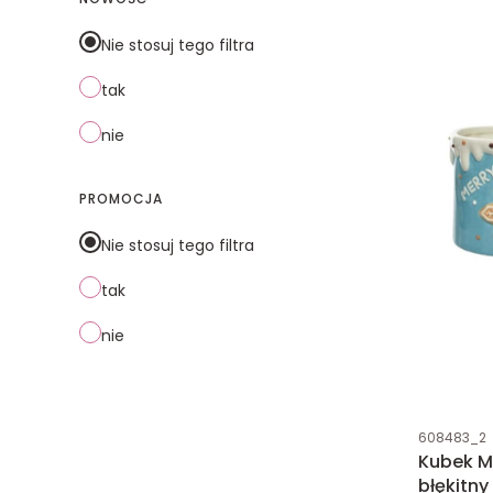
Nie stosuj tego filtra
tak
nie
PROMOCJA
Nie stosuj tego filtra
tak
nie
Kod produk
608483_2
Kubek M
błękitny