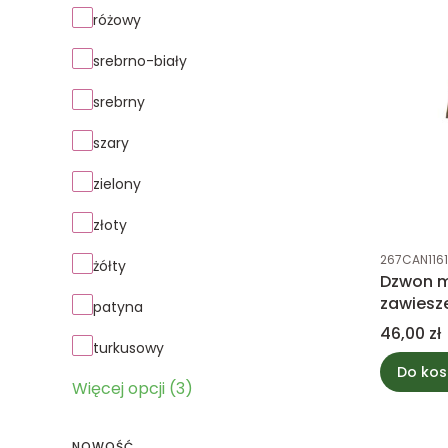
różowy
srebrno-biały
srebrny
szary
zielony
złoty
Kod produk
267CAN1161
żółty
Dzwon m
zawiesz
patyna
Cena
46,00 zł
turkusowy
Do kos
Więcej opcji (3)
NOWOŚĆ