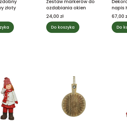
ozdobny
Zestaw markerów do
Dekor
y złoty
ozdabiania okien
napis
Cena
Cena
24,00 zł
67,00 z
zyka
Do koszyka
Do k