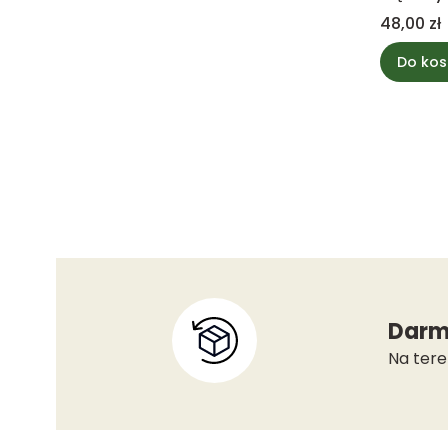
Cena
48,00 zł
Do kos
Darm
Na tere