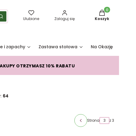
Produkty w koszy
yść
Szukaj
Ulubione
Zaloguj się
Koszyk
e i zapachy
Zastawa stołowa
Na Okazję
Pro
ZAKUPY OTRZYMASZ 10% RABATU
y:
64
Strona
z 3
Poprzednie produkty