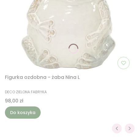
Figurka ozdobna - żaba Nina L
PRODUCENT
DECO ZIELONA FABRYKA
Cena
98,00 zł
Do koszyka