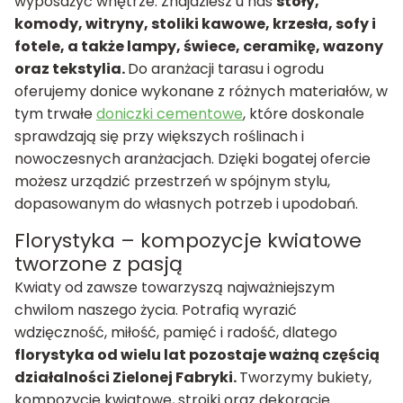
wyposażyć wnętrze. Znajdziesz u nas
stoły,
komody, witryny, stoliki kawowe, krzesła, sofy i
fotele, a także lampy, świece, ceramikę, wazony
oraz tekstylia.
Do aranżacji tarasu i ogrodu
oferujemy donice wykonane z różnych materiałów, w
tym trwałe
doniczki cementowe
, które doskonale
sprawdzają się przy większych roślinach i
nowoczesnych aranżacjach. Dzięki bogatej ofercie
możesz urządzić przestrzeń w spójnym stylu,
dopasowanym do własnych potrzeb i upodobań.
Florystyka – kompozycje kwiatowe
tworzone z pasją
Kwiaty od zawsze towarzyszą najważniejszym
chwilom naszego życia. Potrafią wyrazić
wdzięczność, miłość, pamięć i radość, dlatego
florystyka od wielu lat pozostaje ważną częścią
działalności Zielonej Fabryki.
Tworzymy bukiety,
kompozycje kwiatowe, stroiki oraz dekoracje