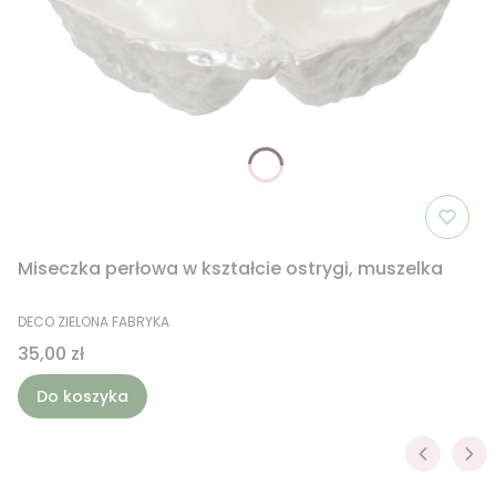
Miseczka perłowa w kształcie ostrygi, muszelka
PRODUCENT
DECO ZIELONA FABRYKA
Cena
35,00 zł
Do koszyka