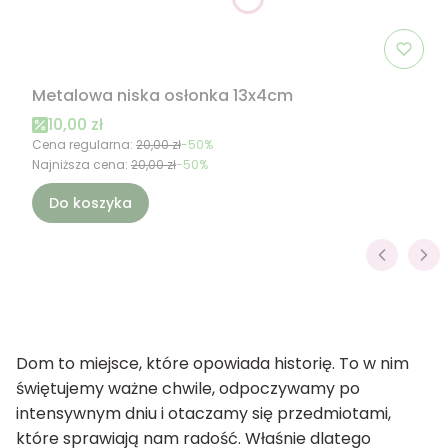
Metalowa niska osłonka 13x4cm
Cena promocyjna
10,00 zł
Cena regularna:
20,00 zł
-50%
Najniższa cena:
20,00 zł
-50%
Do koszyka
Dom to miejsce, które opowiada historię. To w nim
świętujemy ważne chwile, odpoczywamy po
intensywnym dniu i otaczamy się przedmiotami,
które sprawiają nam radość. Właśnie dlatego