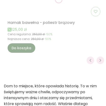
Hamak bawełna - poliestr brązowy
Cena promocyjna
125,00 zł
Cena regularna:
250,00 zł
-50%
Najniższa cena:
250,00 zł
-50%
Do koszyka
Dom to miejsce, które opowiada historię. To w nim
świętujemy ważne chwile, odpoczywamy po
intensywnym dniu i otaczamy się przedmiotami,
które sprawiają nam radość. Właśnie dlatego