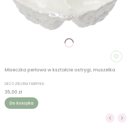
Miseczka perłowa w kształcie ostrygi, muszelka
PRODUCENT
DECO ZIELONA FABRYKA
Cena
35,00 zł
Do koszyka