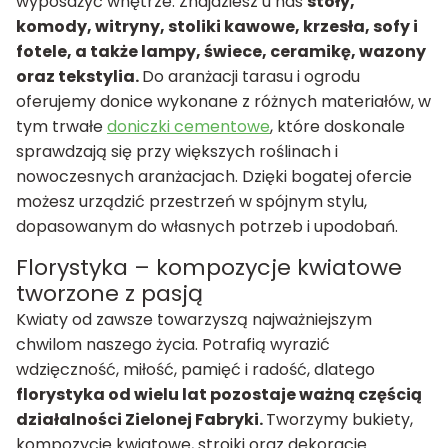
wyposażyć wnętrze. Znajdziesz u nas
stoły,
komody, witryny, stoliki kawowe, krzesła, sofy i
fotele, a także lampy, świece, ceramikę, wazony
oraz tekstylia.
Do aranżacji tarasu i ogrodu
oferujemy donice wykonane z różnych materiałów, w
tym trwałe
doniczki cementowe
, które doskonale
sprawdzają się przy większych roślinach i
nowoczesnych aranżacjach. Dzięki bogatej ofercie
możesz urządzić przestrzeń w spójnym stylu,
dopasowanym do własnych potrzeb i upodobań.
Florystyka – kompozycje kwiatowe
tworzone z pasją
Kwiaty od zawsze towarzyszą najważniejszym
chwilom naszego życia. Potrafią wyrazić
wdzięczność, miłość, pamięć i radość, dlatego
florystyka od wielu lat pozostaje ważną częścią
działalności Zielonej Fabryki.
Tworzymy bukiety,
kompozycje kwiatowe, stroiki oraz dekoracje