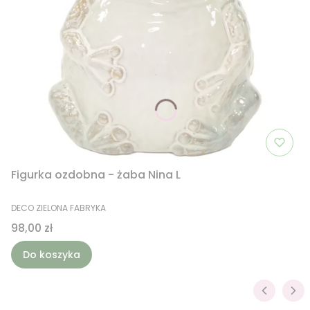
Figurka ozdobna - żaba Nina L
PRODUCENT
DECO ZIELONA FABRYKA
Cena
98,00 zł
Do koszyka