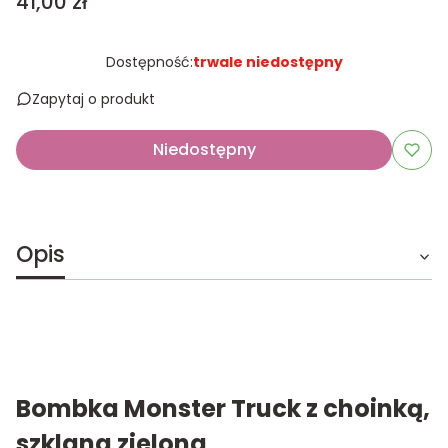
Cena
41,00 zł
Dostępność:
trwale niedostępny
Zapytaj o produkt
Niedostępny
Opis
Bombka Monster Truck z choinką,
szklana zielona