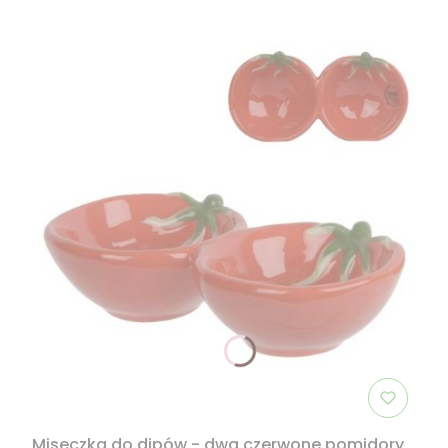
Miseczka do dipów - dwa czerwone pomidory