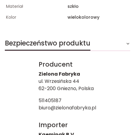
Materiał
szkło
Kolor
wielokolorowy
Bezpieczeństwo produktu
Producent
Zielona Fabryka
ul. Wrzesińska 44
62-200 Gniezno, Polska
511405187
biuro@zielonafabryka.pl
Importer
Kaemingk B.V.