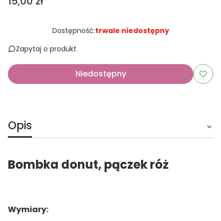
Cena
15,00 zł
Dostępność:
trwale niedostępny
Zapytaj o produkt
Niedostępny
Opis
Bombka donut, pączek róż
Wymiary: