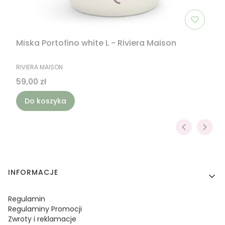
Miska Portofino white L - Riviera Maison
PRODUCENT
RIVIERA MAISON
Cena
59,00 zł
Do koszyka
Linki w stopce
INFORMACJE
Regulamin
Regulaminy Promocji
Zwroty i reklamacje