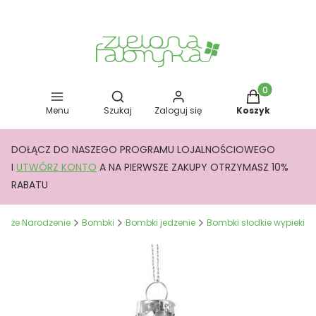
Otwórz wyszukiwarkę
Produkty w kos
Menu
Szukaj
Zaloguj się
Koszyk
DOŁĄCZ DO NASZEGO PROGRAMU LOJALNOŚCIOWEGO
I
UTWÓRZ KONTO
A NA PIERWSZE ZAKUPY OTRZYMASZ 10%
RABATU
Boże Narodzenie
Bombki
Bombki jedzenie
Bombki słodkie wypieki