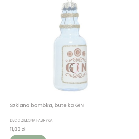
Szklana bombka, butelka GIN
PRODUCENT
DECO ZIELONA FABRYKA
Cena
11,00 zł