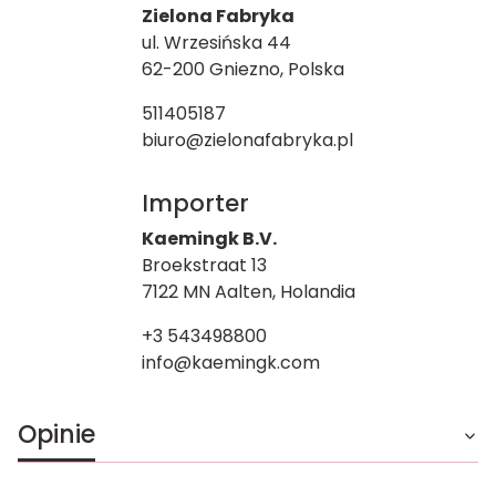
Zielona Fabryka
ul. Wrzesińska 44
62-200 Gniezno, Polska
511405187
biuro@zielonafabryka.pl
Importer
Kaemingk B.V.
Broekstraat 13
7122 MN Aalten, Holandia
+3 543498800
info@kaemingk.com
Opinie