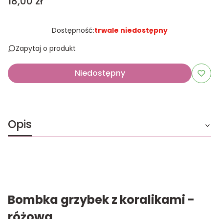
Cena
18,00 zł
Dostępność:
trwale niedostępny
Zapytaj o produkt
Niedostępny
Opis
Bombka grzybek z koralikami -
różowa