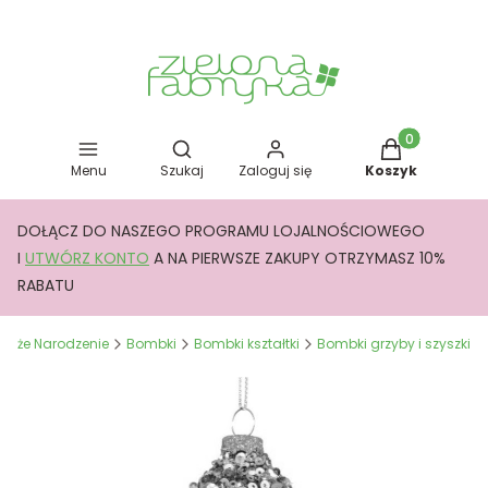
Otwórz wyszukiwarkę
Produkty w kos
Menu
Szukaj
Zaloguj się
Koszyk
DOŁĄCZ DO NASZEGO PROGRAMU LOJALNOŚCIOWEGO
I
UTWÓRZ KONTO
A NA PIERWSZE ZAKUPY OTRZYMASZ 10%
RABATU
Boże Narodzenie
Bombki
Bombki kształtki
Bombki grzyby i szyszki