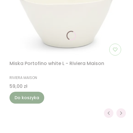
Miska Portofino white L - Riviera Maison
PRODUCENT
RIVIERA MAISON
Cena
59,00 zł
Do koszyka