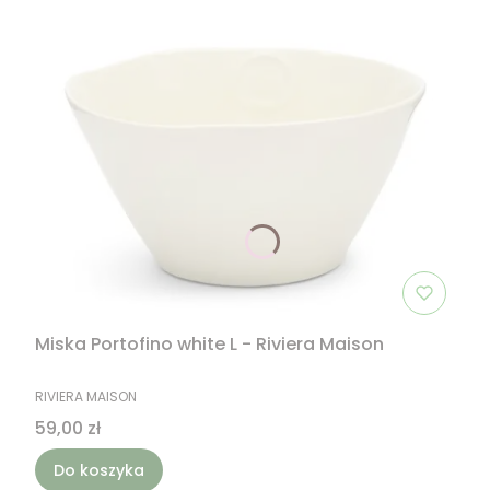
Miska Portofino white L - Riviera Maison
PRODUCENT
RIVIERA MAISON
Cena
59,00 zł
Do koszyka