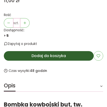
Cena
11,00 zł
Ilość
szt.
Dostępność:
> 5
Zapytaj o produkt
Dodaj do koszyka
Czas wysyłki:
48 godzin
Opis
Bombka kowbojski but, tw.