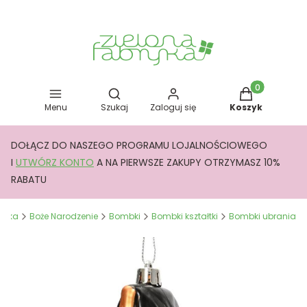
Otwórz wyszukiwarkę
Produkty w kos
Menu
Szukaj
Zaloguj się
Koszyk
DOŁĄCZ DO NASZEGO PROGRAMU LOJALNOŚCIOWEGO
I
UTWÓRZ KONTO
A NA PIERWSZE ZAKUPY OTRZYMASZ 10%
RABATU
bryka
Boże Narodzenie
Bombki
Bombki kształtki
Bombki ubrania