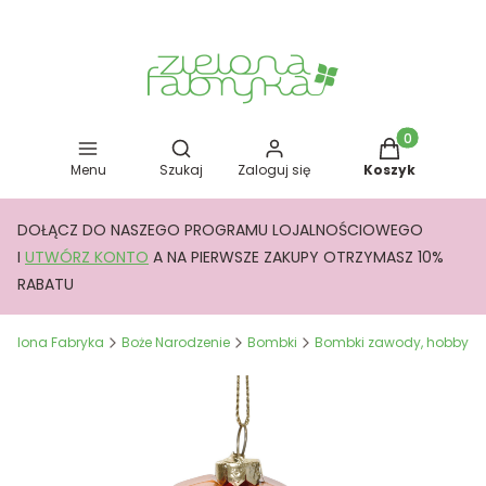
Otwórz wyszukiwarkę
Produkty w kos
Menu
Szukaj
Zaloguj się
Koszyk
DOŁĄCZ DO NASZEGO PROGRAMU LOJALNOŚCIOWEGO
I
UTWÓRZ KONTO
A NA PIERWSZE ZAKUPY OTRZYMASZ 10%
RABATU
Zielona Fabryka
Boże Narodzenie
Bombki
Bombki zawody, hobby