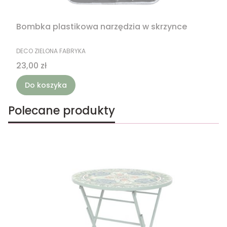
Bombka plastikowa narzędzia w skrzynce
PRODUCENT
DECO ZIELONA FABRYKA
Cena
23,00 zł
Do koszyka
Polecane produkty