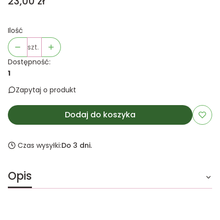
Cena
23,00 zł
Ilość
szt.
Dostępność:
1
Zapytaj o produkt
Dodaj do koszyka
Czas wysyłki:
Do 3 dni.
Opis