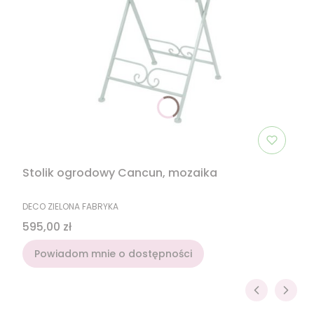
Stolik ogrodowy Cancun, mozaika
PRODUCENT
DECO ZIELONA FABRYKA
Cena
595,00 zł
Powiadom mnie o dostępności