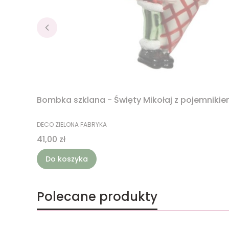
Bombka szklana - Święty Mikołaj z pojemnikie
PRODUCENT
DECO ZIELONA FABRYKA
Cena
41,00 zł
Do koszyka
Polecane produkty