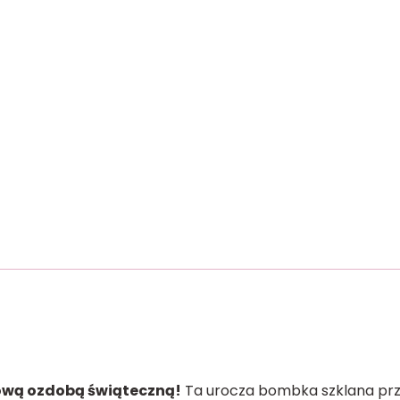
kową ozdobą świąteczną!
Ta urocza bombka szklana prze