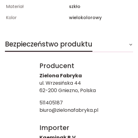
Materiał
szkło
Kolor
wielokolorowy
Bezpieczeństwo produktu
Producent
Zielona Fabryka
ul. Wrzesińska 44
62-200 Gniezno, Polska
511405187
biuro@zielonafabryka.pl
Importer
Kaemingk B.V.