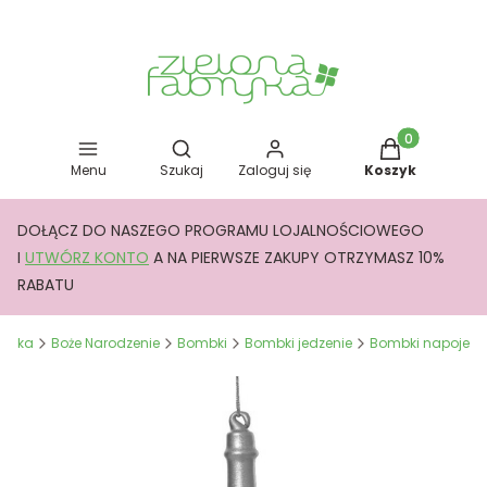
Otwórz wyszukiwarkę
Produkty w kos
Menu
Szukaj
Zaloguj się
Koszyk
DOŁĄCZ DO NASZEGO PROGRAMU LOJALNOŚCIOWEGO
I
UTWÓRZ KONTO
A NA PIERWSZE ZAKUPY OTRZYMASZ 10%
RABATU
bryka
Boże Narodzenie
Bombki
Bombki jedzenie
Bombki napoje