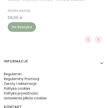
PRODUCENT
RIVIERA MAISON
Cena
59,00 zł
Do koszyka
Linki w stopce
INFORMACJE
Regulamin
Regulaminy Promocji
Zwroty i reklamacje
Polityka cookies
Polityka prywatności
Ustawienia plików cookies
KONTAKT