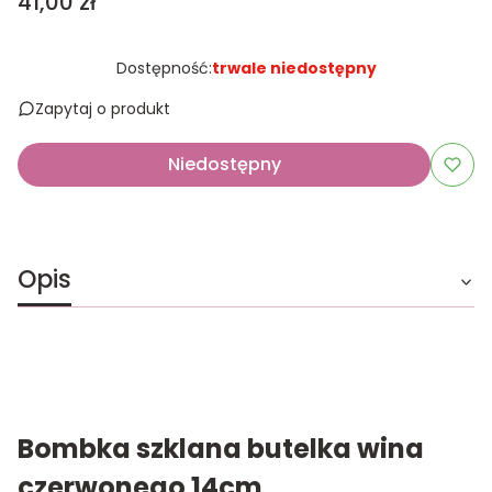
Cena
41,00 zł
Dostępność:
trwale niedostępny
Zapytaj o produkt
Niedostępny
Opis
Bombka szklana butelka wina
czerwonego 14cm