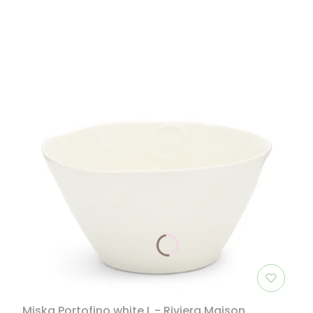
Miska Portofino white L - Riviera Maison