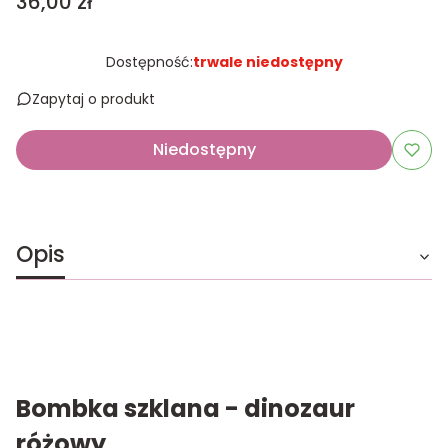
Cena
36,00 zł
Dostępność:
trwale niedostępny
Zapytaj o produkt
Niedostępny
Opis
Bombka szklana - dinozaur
różowy