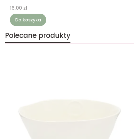
Cena
16,00 zł
Do koszyka
Polecane produkty