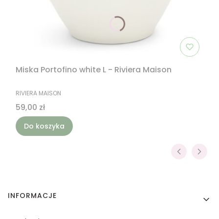
Miska Portofino white L - Riviera Maison
PRODUCENT
RIVIERA MAISON
Cena
59,00 zł
Do koszyka
Linki w stopce
INFORMACJE