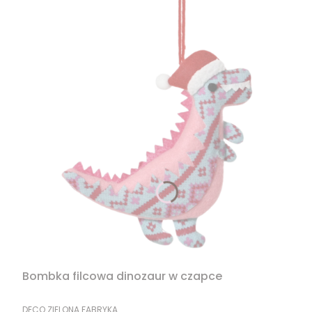
Bombka filcowa dinozaur w czapce
PRODUCENT
DECO ZIELONA FABRYKA