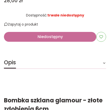
Cena
28,00 zł
Dostępność:
trwale niedostępny
Zapytaj o produkt
Niedostępny
Opis
Bombka szklana glamour - złote
zdobienia 6cm