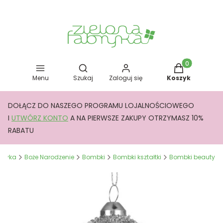
Otwórz wyszukiwarkę
Produkty w kos
Menu
Szukaj
Zaloguj się
Koszyk
DOŁĄCZ DO NASZEGO PROGRAMU LOJALNOŚCIOWEGO
I
UTWÓRZ KONTO
A NA PIERWSZE ZAKUPY OTRZYMASZ 10%
RABATU
abryka
Boże Narodzenie
Bombki
Bombki kształtki
Bombki beauty