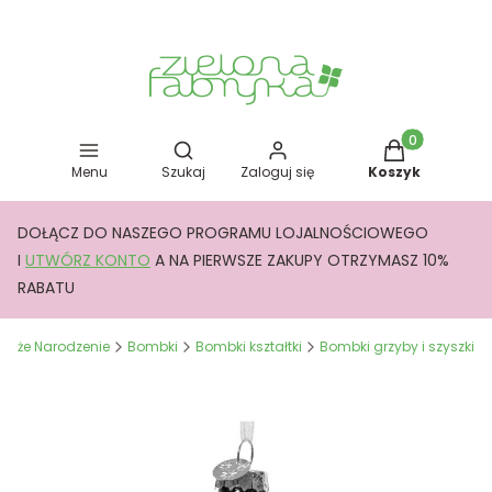
Otwórz wyszukiwarkę
Produkty w kos
Menu
Szukaj
Zaloguj się
Koszyk
DOŁĄCZ DO NASZEGO PROGRAMU LOJALNOŚCIOWEGO
I
UTWÓRZ KONTO
A NA PIERWSZE ZAKUPY OTRZYMASZ 10%
RABATU
Boże Narodzenie
Bombki
Bombki kształtki
Bombki grzyby i szyszki