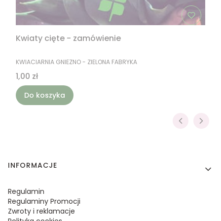
Kwiaty cięte - zamówienie
PRODUCENT
KWIACIARNIA GNIEZNO - ZIELONA FABRYKA
Cena
1,00 zł
Do koszyka
Linki w stopce
INFORMACJE
Regulamin
Regulaminy Promocji
Zwroty i reklamacje
Polityka cookies