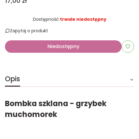
Cena
17,00 zł
Dostępność:
trwale niedostępny
Zapytaj o produkt
Niedostępny
Opis
Bombka szklana - grzybek
muchomorek