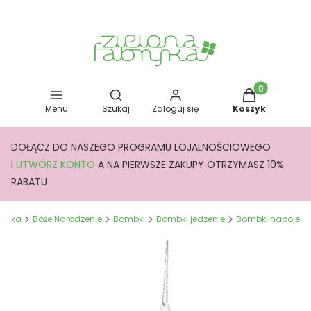
Otwórz wyszukiwarkę
Produkty w kos
Menu
Szukaj
Zaloguj się
Koszyk
DOŁĄCZ DO NASZEGO PROGRAMU LOJALNOŚCIOWEGO
I
UTWÓRZ KONTO
A NA PIERWSZE ZAKUPY OTRZYMASZ 10%
RABATU
bryka
Boże Narodzenie
Bombki
Bombki jedzenie
Bombki napoje