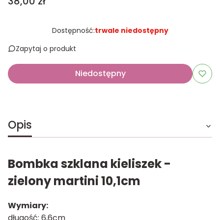
Cena
38,00 zł
Dostępność:
trwale niedostępny
Zapytaj o produkt
Niedostępny
Opis
Bombka szklana kieliszek -
zielony martini 10,1cm
Wymiary:
długość: 6,6cm