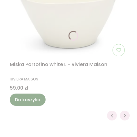
Miska Portofino white L - Riviera Maison
PRODUCENT
RIVIERA MAISON
Cena
59,00 zł
Do koszyka