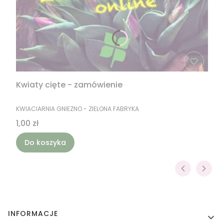
Kwiaty cięte - zamówienie
PRODUCENT
KWIACIARNIA GNIEZNO - ZIELONA FABRYKA
Cena
1,00 zł
Do koszyka
Linki w stopce
INFORMACJE