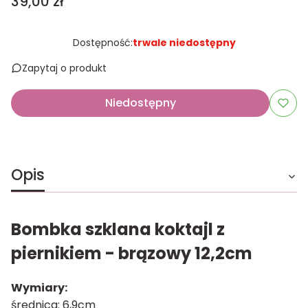
Cena
39,00 zł
Dostępność:
trwale niedostępny
Zapytaj o produkt
Niedostępny
Opis
Bombka szklana koktajl z
piernikiem - brązowy 12,2cm
Wymiary:
średnica: 6,9cm