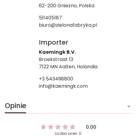
62-200 Gniezno, Polska
511405187
biuro@zielonafabryka.pl
Importer
Kaemingk B.V.
Broekstraat 13
7122 MN Aalten, Holandia
+3 543498800
info@kaemingk.com
Opinie
0.00
Liczba ocen: 0