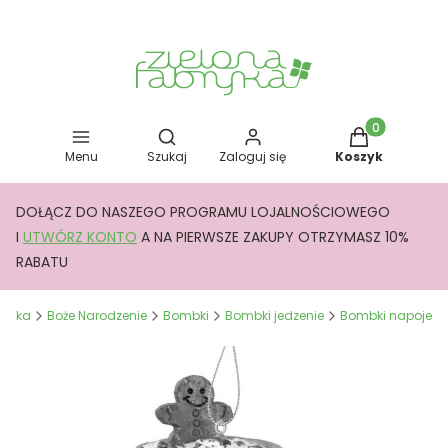
Otwórz wyszukiwarkę
Produkty w kos
Menu
Szukaj
Zaloguj się
Koszyk
DOŁĄCZ DO NASZEGO PROGRAMU LOJALNOŚCIOWEGO
I
UTWÓRZ KONTO
A NA PIERWSZE ZAKUPY OTRZYMASZ 10%
RABATU
bryka
Boże Narodzenie
Bombki
Bombki jedzenie
Bombki napoje