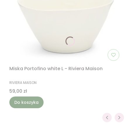
Miska Portofino white L - Riviera Maison
PRODUCENT
RIVIERA MAISON
Cena
59,00 zł
Do koszyka