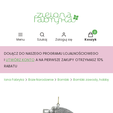
Otwórz wyszukiwarkę
Produkty w kos
Menu
Szukaj
Zaloguj się
Koszyk
DOŁĄCZ DO NASZEGO PROGRAMU LOJALNOŚCIOWEGO
I
UTWÓRZ KONTO
A NA PIERWSZE ZAKUPY OTRZYMASZ 10%
RABATU
Zielona Fabryka
Boże Narodzenie
Bombki
Bombki zawody, hobby