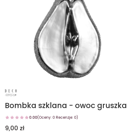
Bombka szklana - owoc gruszka
0.00
(Oceny: 0 Recenzje: 0)
Cena
9,00 zł