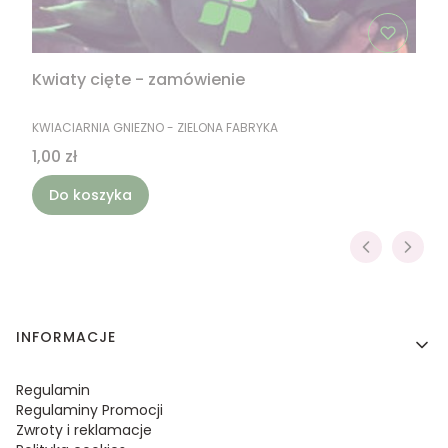
Kwiaty cięte - zamówienie
PRODUCENT
KWIACIARNIA GNIEZNO - ZIELONA FABRYKA
Cena
1,00 zł
Do koszyka
Linki w stopce
INFORMACJE
Regulamin
Regulaminy Promocji
Zwroty i reklamacje