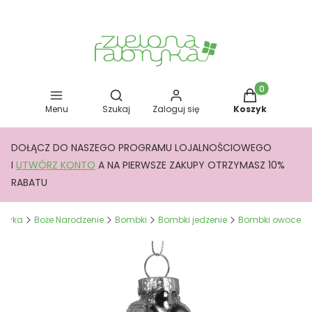
Otwórz wyszukiwarkę
Produkty w kos
Menu
Szukaj
Zaloguj się
Koszyk
DOŁĄCZ DO NASZEGO PROGRAMU LOJALNOŚCIOWEGO
I
UTWÓRZ KONTO
A NA PIERWSZE ZAKUPY OTRZYMASZ 10%
RABATU
abryka
Boże Narodzenie
Bombki
Bombki jedzenie
Bombki owoce