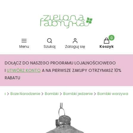
Otwórz wyszukiwarkę
Produkty w kos
Menu
Szukaj
Zaloguj się
Koszyk
DOŁĄCZ DO NASZEGO PROGRAMU LOJALNOŚCIOWEGO
I
UTWÓRZ KONTO
A NA PIERWSZE ZAKUPY OTRZYMASZ 10%
RABATU
yka
Boże Narodzenie
Bombki
Bombki jedzenie
Bombki warzywa