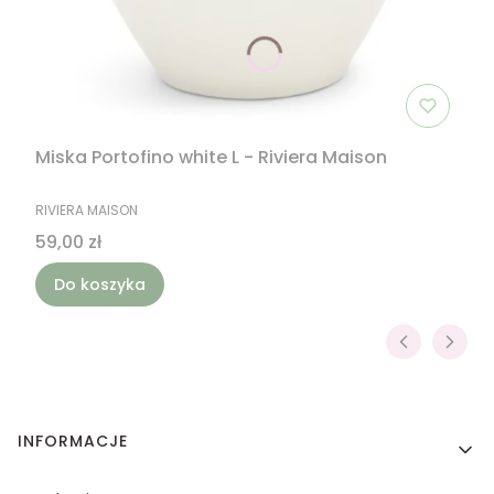
Miska Portofino white L - Riviera Maison
PRODUCENT
RIVIERA MAISON
Cena
59,00 zł
Do koszyka
Linki w stopce
INFORMACJE