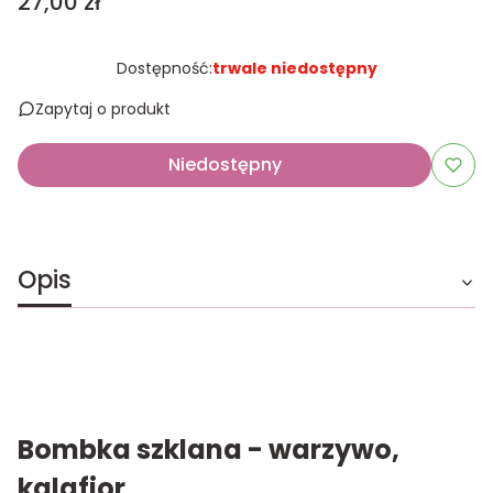
Cena
27,00 zł
Dostępność:
trwale niedostępny
Zapytaj o produkt
Niedostępny
Opis
Bombka szklana - warzywo,
kalafior