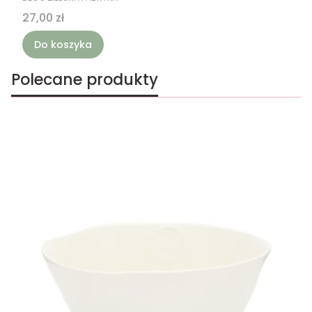
Cena
27,00 zł
Do koszyka
Polecane produkty