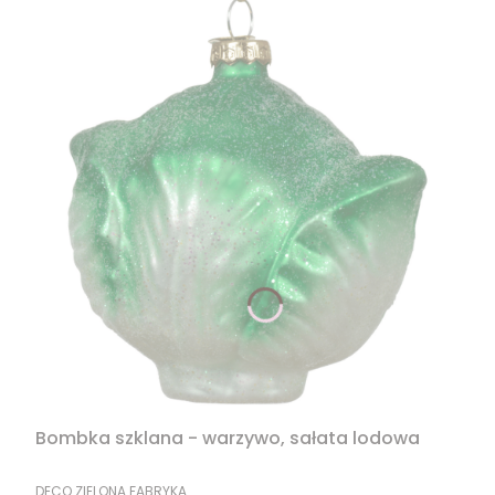
Bombka szklana - warzywo, sałata lodowa
PRODUCENT
DECO ZIELONA FABRYKA