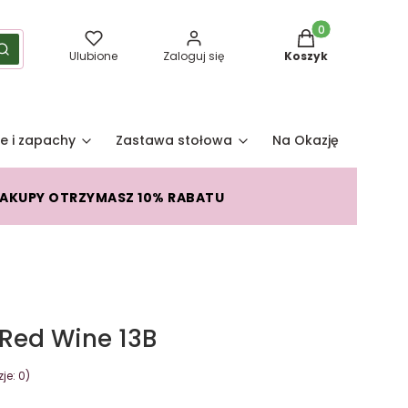
Produkty w koszy
yść
Szukaj
Ulubione
Zaloguj się
Koszyk
e i zapachy
Zastawa stołowa
Na Okazję
Pro
ZAKUPY OTRZYMASZ 10% RABATU
Red Wine 13B
je: 0)