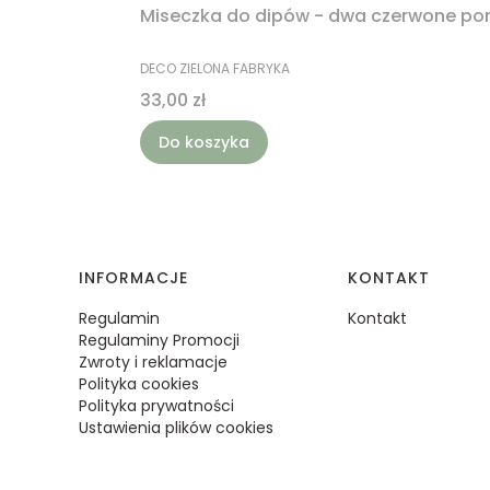
Miseczka do dipów - dwa czerwone po
PRODUCENT
DECO ZIELONA FABRYKA
Cena
33,00 zł
Do koszyka
Linki w stopce
INFORMACJE
KONTAKT
Regulamin
Kontakt
Regulaminy Promocji
Zwroty i reklamacje
Polityka cookies
Polityka prywatności
Ustawienia plików cookies