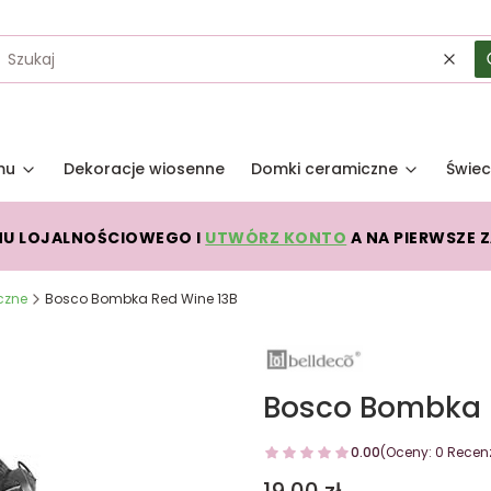
Wycz
mu
Dekoracje wiosenne
Domki ceramiczne
Świec
MU LOJALNOŚCIOWEGO I
UTWÓRZ KONTO
A NA PIERWSZE 
czne
Bosco Bombka Red Wine 13B
Bosco Bombka 
0.00
(Oceny: 0 Recenz
Cena