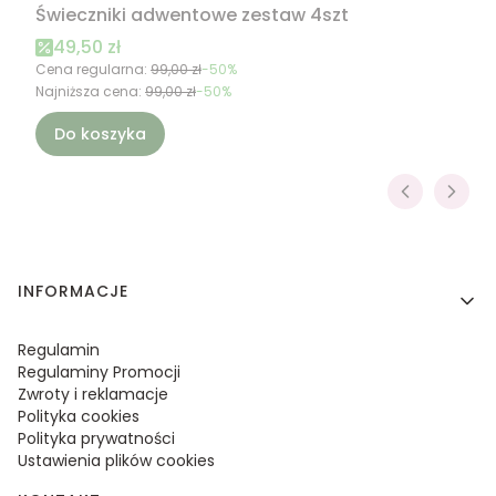
Świeczniki adwentowe zestaw 4szt
Cena promocyjna
49,50 zł
Cena regularna:
99,00 zł
-50%
Najniższa cena:
99,00 zł
-50%
Do koszyka
Linki w stopce
INFORMACJE
Regulamin
Regulaminy Promocji
Zwroty i reklamacje
Polityka cookies
Polityka prywatności
Ustawienia plików cookies