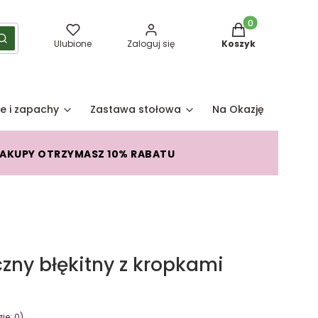
Produkty w koszy
yść
Szukaj
Ulubione
Zaloguj się
Koszyk
e i zapachy
Zastawa stołowa
Na Okazję
Pro
ZAKUPY OTRZYMASZ 10% RABATU
ny błękitny z kropkami
je: 0)