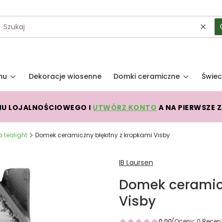
Wycz
mu
Dekoracje wiosenne
Domki ceramiczne
Świec
MU LOJALNOŚCIOWEGO I
UTWÓRZ KONTO
A NA PIERWSZE 
 tealight
Domek ceramiczny błękitny z kropkami Visby
IB Laursen
Domek ceramicz
Visby
0.00
(Oceny: 0 Recenz