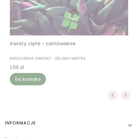
Kwiaty cięte - zamówienie
PRODUCENT
KWIACIARNIA GNIEZNO - ZIELONA FABRYKA
Cena
1,00 zł
Do koszyka
Linki w stopce
INFORMACJE