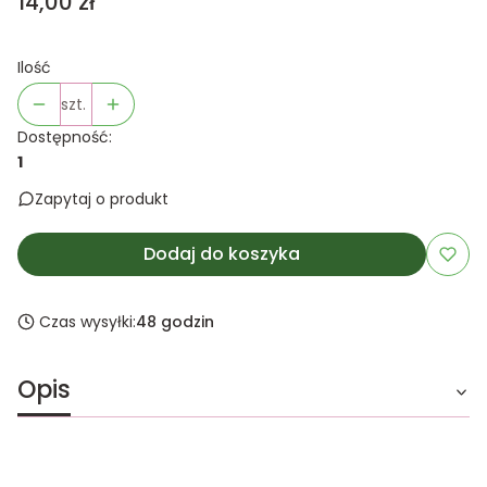
Cena
14,00 zł
Ilość
szt.
Dostępność:
1
Zapytaj o produkt
Dodaj do koszyka
Czas wysyłki:
48 godzin
Opis