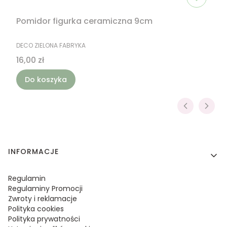
Pomidor figurka ceramiczna 9cm
PRODUCENT
DECO ZIELONA FABRYKA
Cena
16,00 zł
Do koszyka
Linki w stopce
INFORMACJE
Regulamin
Regulaminy Promocji
Zwroty i reklamacje
Polityka cookies
Polityka prywatności