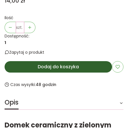
Cena
14,00 zł
Ilość
szt.
Dostępność:
1
Zapytaj o produkt
Dodaj do koszyka
Czas wysyłki:
48 godzin
Opis
Domek ceramiczny z zielonym