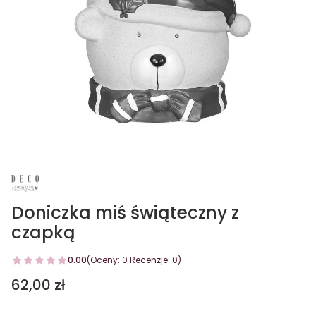
Doniczka miś świąteczny z
czapką
0.00
(Oceny: 0 Recenzje: 0)
Cena
62,00 zł