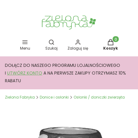
Otwórz wyszukiwarkę
Produkty w kos
Menu
Szukaj
Zaloguj się
Koszyk
DOŁĄCZ DO NASZEGO PROGRAMU LOJALNOŚCIOWEGO
I
UTWÓRZ KONTO
A NA PIERWSZE ZAKUPY OTRZYMASZ 10%
RABATU
Zielona Fabryka
Donice i osłonki
Osłonki / doniczki zwierzęta