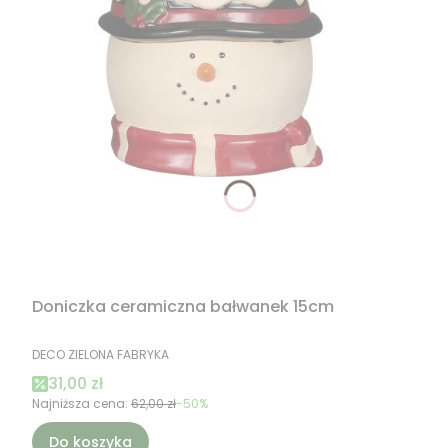
Doniczka ceramiczna bałwanek 15cm
PRODUCENT
DECO ZIELONA FABRYKA
Cena promocyjna
31,00 zł
Najniższa cena:
62,00 zł
-50%
Do koszyka