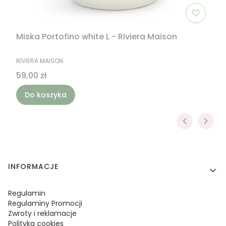
Miska Portofino white L - Riviera Maison
PRODUCENT
RIVIERA MAISON
Cena
59,00 zł
Do koszyka
Linki w stopce
INFORMACJE
Regulamin
Regulaminy Promocji
Zwroty i reklamacje
Polityka cookies