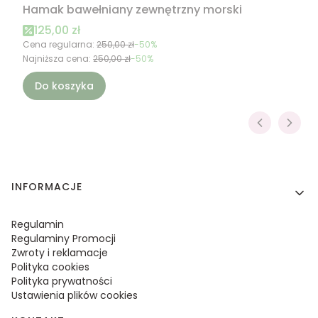
Hamak bawełniany zewnętrzny morski
Cena promocyjna
125,00 zł
Cena regularna:
250,00 zł
-50%
Najniższa cena:
250,00 zł
-50%
Do koszyka
Linki w stopce
INFORMACJE
Regulamin
Regulaminy Promocji
Zwroty i reklamacje
Polityka cookies
Polityka prywatności
Ustawienia plików cookies