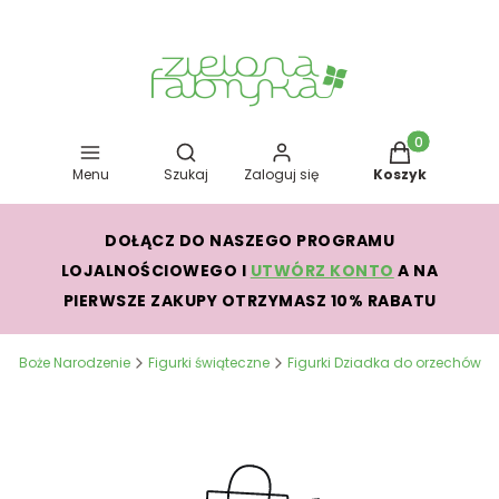
Otwórz wyszukiwarkę
Produkty w kos
Menu
Szukaj
Zaloguj się
Koszyk
DOŁĄCZ DO NASZEGO PROGRAMU
LOJALNOŚCIOWEGO I
UTWÓRZ KONTO
A NA
PIERWSZE ZAKUPY OTRZYMASZ 10% RABATU
a
Boże Narodzenie
Figurki świąteczne
Figurki Dziadka do orzechów