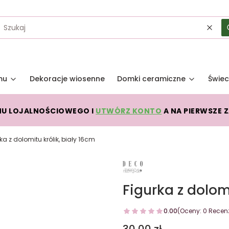
Wycz
mu
Dekoracje wiosenne
Domki ceramiczne
Świec
MU LOJALNOŚCIOWEGO I
UTWÓRZ KONTO
A NA PIERWSZE 
ka z dolomitu królik, biały 16cm
Figurka z dolom
0.00
(Oceny: 0 Recenz
Cena