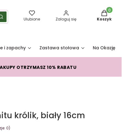
Produkty w koszy
yść
Szukaj
Ulubione
Zaloguj się
Koszyk
e i zapachy
Zastawa stołowa
Na Okazję
Pro
ZAKUPY OTRZYMASZ 10% RABATU
itu królik, biały 16cm
je: 0)