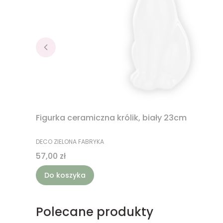
Figurka ceramiczna królik, biały 23cm
PRODUCENT
DECO ZIELONA FABRYKA
Cena
57,00 zł
Do koszyka
Polecane produkty