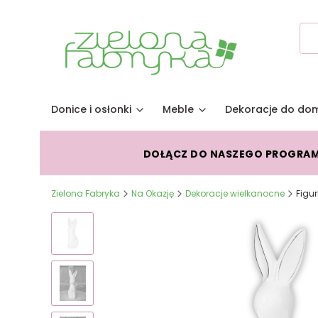
Donice i osłonki
Meble
Dekoracje do do
DOŁĄCZ DO NASZEGO PROGRA
Zielona Fabryka
Na Okazję
Dekoracje wielkanocne
Figur