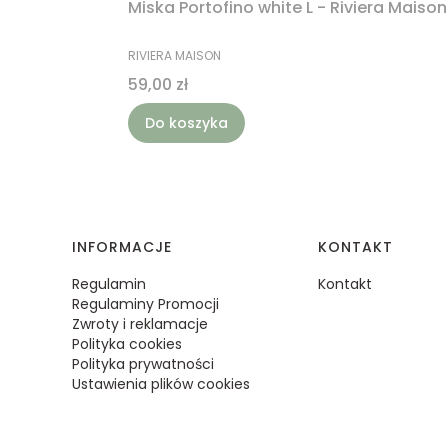
Miska Portofino white L - Riviera Maison
PRODUCENT
RIVIERA MAISON
Cena
59,00 zł
Do koszyka
Linki w stopce
INFORMACJE
KONTAKT
Regulamin
Kontakt
Regulaminy Promocji
Zwroty i reklamacje
Polityka cookies
Polityka prywatności
Ustawienia plików cookies