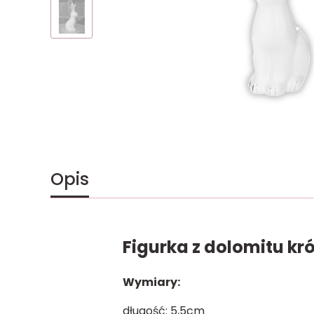
Opis
Figurka z dolomitu król
Wymiary:
długość: 5,5cm