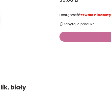
30,00 zł
Dostępność:
trwale niedost
Zapytaj o produkt
ik, biały