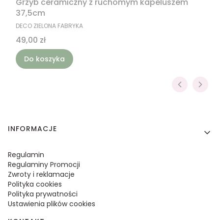
Grzyb ceramiczny z ruchomym kapeluszem
37,5cm
PRODUCENT
DECO ZIELONA FABRYKA
Cena
49,00 zł
Do koszyka
Linki w stopce
INFORMACJE
Regulamin
Regulaminy Promocji
Zwroty i reklamacje
Polityka cookies
Polityka prywatności
Ustawienia plików cookies