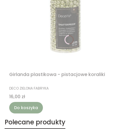
Girlanda plastikowa - pistacjowe koraliki
PRODUCENT
DECO ZIELONA FABRYKA
Cena
16,00 zł
Do koszyka
Polecane produkty