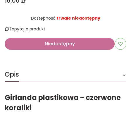
Cena
16,00 zł
Dostępność:
trwale niedostępny
Zapytaj o produkt
Niedostępny
Opis
Girlanda plastikowa - czerwone
koraliki