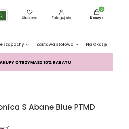
Produkty w koszy
yść
Szukaj
Ulubione
Zaloguj się
Koszyk
e i zapachy
Zastawa stołowa
Na Okazję
Pro
ZAKUPY OTRZYMASZ 10% RABATU
onica S Abane Blue PTMD
je: 0)