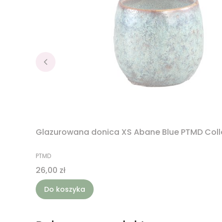
Glazurowana donica XS Abane Blue PTMD Coll
PRODUCENT
PTMD
Cena
26,00 zł
Do koszyka