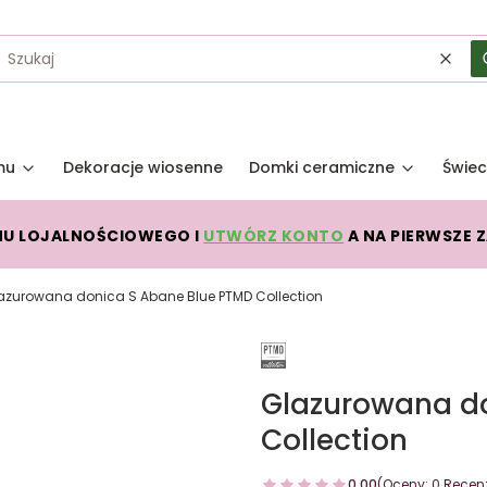
Wycz
mu
Dekoracje wiosenne
Domki ceramiczne
Świec
MU LOJALNOŚCIOWEGO I
UTWÓRZ KONTO
A NA PIERWSZE 
azurowana donica S Abane Blue PTMD Collection
Glazurowana d
Collection
0.00
(Oceny: 0 Recenz