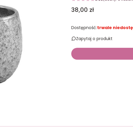
Cena
38,00 zł
Dostępność:
trwale niedost
Zapytaj o produkt