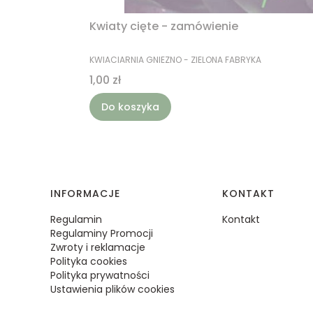
Kwiaty cięte - zamówienie
PRODUCENT
KWIACIARNIA GNIEZNO - ZIELONA FABRYKA
Cena
1,00 zł
Do koszyka
Linki w stopce
INFORMACJE
KONTAKT
Regulamin
Kontakt
Regulaminy Promocji
Zwroty i reklamacje
Polityka cookies
Polityka prywatności
Ustawienia plików cookies