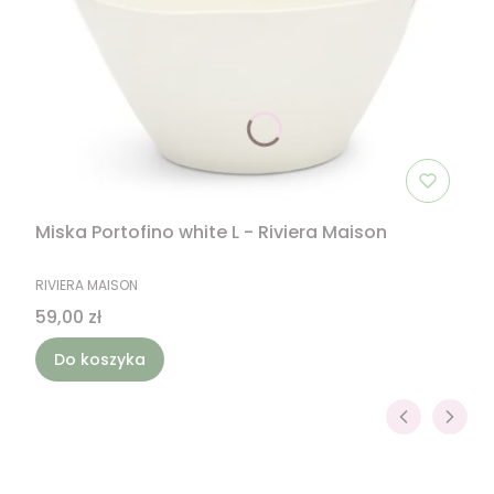
Miska Portofino white L - Riviera Maison
PRODUCENT
RIVIERA MAISON
Cena
59,00 zł
Do koszyka