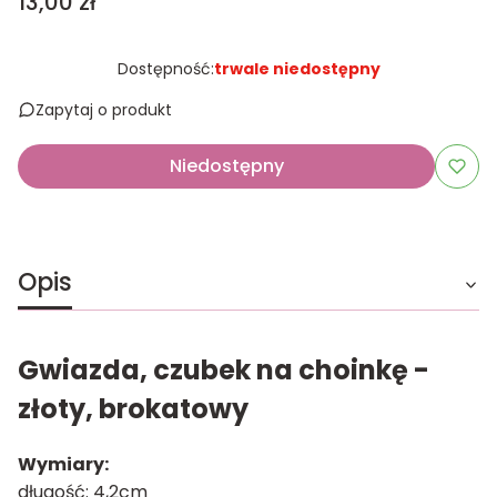
Cena
13,00 zł
Dostępność:
trwale niedostępny
Zapytaj o produkt
Niedostępny
Opis
Gwiazda, czubek na choinkę -
złoty, brokatowy
Wymiary:
długość: 4,2cm