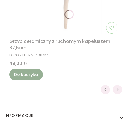
Grzyb ceramiczny z ruchomym kapeluszem
37,5cm
PRODUCENT
DECO ZIELONA FABRYKA
Cena
49,00 zł
Do koszyka
Linki w stopce
INFORMACJE