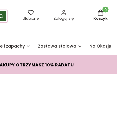
Produkty w koszy
yść
Szukaj
Ulubione
Zaloguj się
Koszyk
e i zapachy
Zastawa stołowa
Na Okazję
Pro
ZAKUPY OTRZYMASZ 10% RABATU