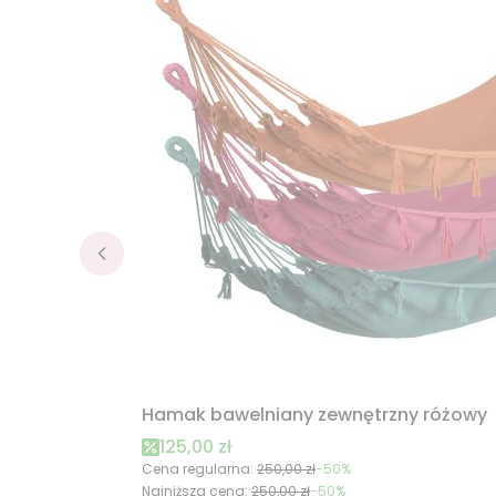
Hamak bawelniany zewnętrzny różowy
Cena promocyjna
125,00 zł
Cena regularna:
250,00 zł
-50%
Najniższa cena:
250,00 zł
-50%