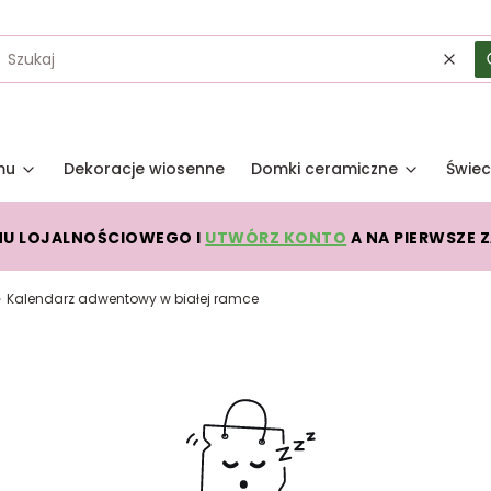
Wycz
mu
Dekoracje wiosenne
Domki ceramiczne
Świec
MU LOJALNOŚCIOWEGO I
UTWÓRZ KONTO
A NA PIERWSZE 
Kalendarz adwentowy w białej ramce