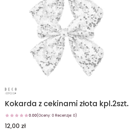
Kokarda z cekinami złota kpl.2szt.
0.00
(Oceny: 0 Recenzje: 0)
Cena
12,00 zł