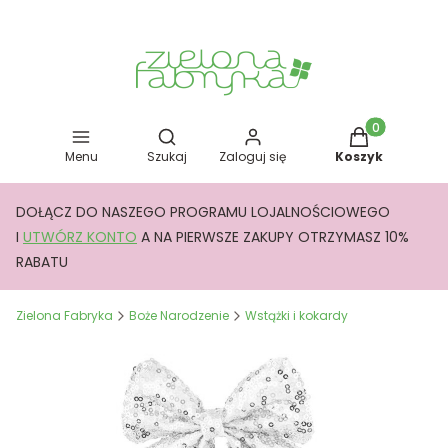
Otwórz wyszukiwarkę
Produkty w kos
Menu
Szukaj
Zaloguj się
Koszyk
DOŁĄCZ DO NASZEGO PROGRAMU LOJALNOŚCIOWEGO
I
UTWÓRZ KONTO
A NA PIERWSZE ZAKUPY OTRZYMASZ 10%
RABATU
Zielona Fabryka
Boże Narodzenie
Wstążki i kokardy