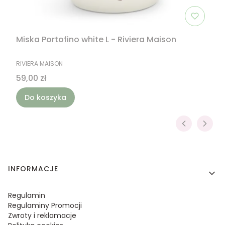
Miska Portofino white L - Riviera Maison
PRODUCENT
RIVIERA MAISON
Cena
59,00 zł
Do koszyka
Linki w stopce
INFORMACJE
Regulamin
Regulaminy Promocji
Zwroty i reklamacje