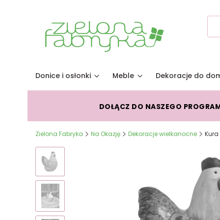
Donice i osłonki
Meble
Dekoracje do do
DOŁĄCZ DO NASZEGO PROGRA
Zielona Fabryka
Na Okazję
Dekoracje wielkanocne
Kura