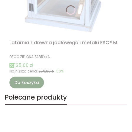
Latarnia z drewna jodłowego i metalu FSC® M
PRODUCENT
DECO ZIELONA FABRYKA
Cena promocyjna
125,00 zł
Najniższa cena:
250,00 zł
-50%
Do koszyka
Polecane produkty