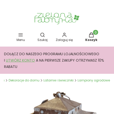
Otwórz wyszukiwarkę
Produkty w kos
Menu
Szukaj
Zaloguj się
Koszyk
DOŁĄCZ DO NASZEGO PROGRAMU LOJALNOŚCIOWEGO
I
UTWÓRZ KONTO
A NA PIERWSZE ZAKUPY OTRZYMASZ 10%
RABATU
yka
Dekoracje do domu
Latarnie i świeczniki
Lampiony ogrodowe