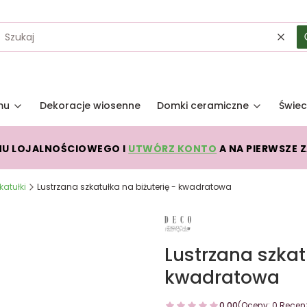
Wycz
mu
Dekoracje wiosenne
Domki ceramiczne
Świec
MU LOJALNOŚCIOWEGO I
UTWÓRZ KONTO
A NA PIERWSZE 
katułki
Lustrzana szkatułka na biżuterię - kwadratowa
Lustrzana szkat
kwadratowa
0.00
(Oceny: 0 Recenz