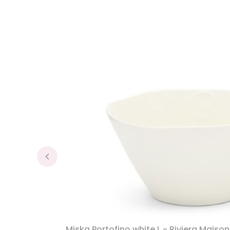
Miska Portofino white L - Riviera Maison