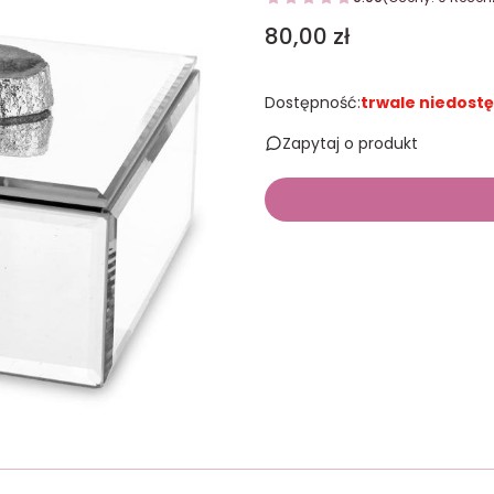
Cena
80,00 zł
Dostępność:
trwale niedost
Zapytaj o produkt