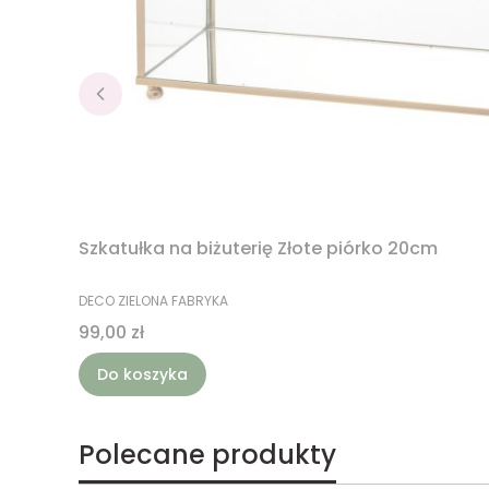
Szkatułka na biżuterię Złote piórko 20cm
PRODUCENT
DECO ZIELONA FABRYKA
Cena
99,00 zł
Do koszyka
Polecane produkty