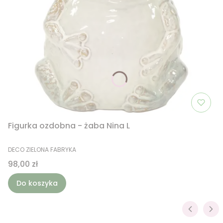
Figurka ozdobna - żaba Nina L
PRODUCENT
DECO ZIELONA FABRYKA
Cena
98,00 zł
Do koszyka