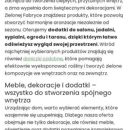
zachęca do tworzenia ciepłych, przytulnych wnętrz,
a zima wypełnia dom świątecznymi dekoracjami. W
Zielonej Fabryce znajdziesz produkty, które pozwolą
stworzyć harmonijne aranżacje niezależnie od
sezonu. Oferujemy
dodatki do salonu, jadalni,
sypialni, ogrodu i tarasu, dzięki którym łatwo
odświeżysz wygląd swojej przestrzeni.
Wśród
najchętniej wybieranych produktów znajdują się
również
doniczki ozdobne
, które pomagają
efektownie wyeksponować rośliny i tworzyć zielone
kompozycje we wnętrzach oraz na zewnątrz.
Meble, dekoracje i dodatki –
wszystko do stworzenia spójnego
wnętrza
Urządzając dom, warto wybierać elementy, które
wzajemnie się uzupełniają. Dlatego nasza oferta
obejmuje nie tylko dekoracje, ale również meble,
oświetlenie oraz dodatki pozwalające kompleksowo