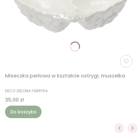
Miseczka perłowa w kształcie ostrygi, muszelka
PRODUCENT
DECO ZIELONA FABRYKA
Cena
35,00 zł
Do koszyka