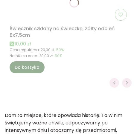
Świecznik szklany na świeczkę, żółty odcień
8x7.5cm
Cena promocyjna
10,00 zł
Cena regularna:
20,00 zł
-50%
Najniższa cena:
20,00 zł
-50%
Do koszyka
Dom to miejsce, które opowiada historię. To w nim
świętujemy ważne chwile, odpoczywamy po
intensywnym dniu i otaczamy się przedmiotami,