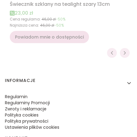
Świecznik szklany na tealight szary 13cm
Cena promocyjna
23,00 zł
Cena regularna:
46,00 zł
-50%
Najniższa cena:
46,00 zł
-50%
Powiadom mnie o dostępności
Linki w stopce
INFORMACJE
Regulamin
Regulaminy Promocji
Zwroty i reklamacje
Polityka cookies
Polityka prywatności
Ustawienia plików cookies