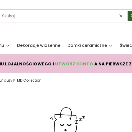
Wycz
mu
Dekoracje wiosenne
Domki ceramiczne
Świec
MU LOJALNOŚCIOWEGO I
UTWÓRZ KONTO
A NA PIERWSZE 
uf duży PTMD Collection