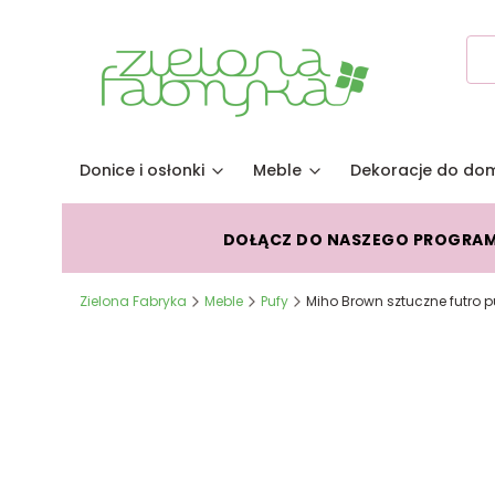
Donice i osłonki
Meble
Dekoracje do do
DOŁĄCZ DO NASZEGO PROGRA
Zielona Fabryka
Meble
Pufy
Miho Brown sztuczne futro p