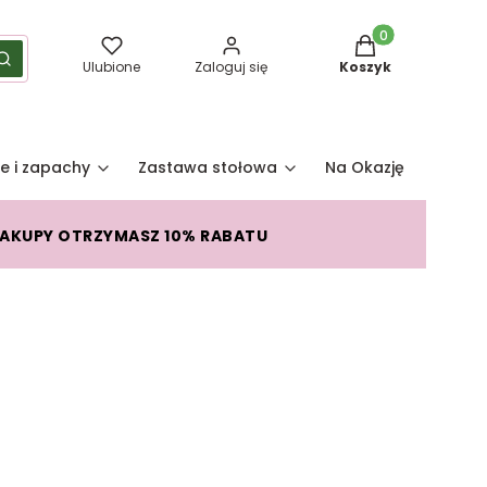
Produkty w koszy
yść
Szukaj
Ulubione
Zaloguj się
Koszyk
e i zapachy
Zastawa stołowa
Na Okazję
Pro
ZAKUPY OTRZYMASZ 10% RABATU