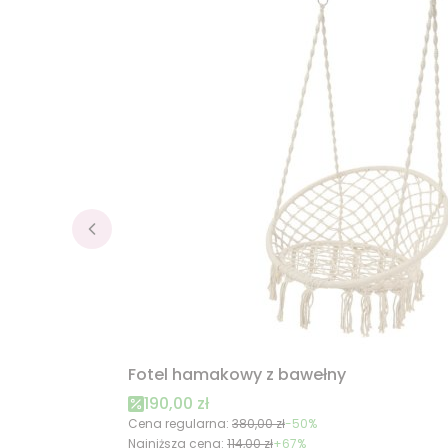
Fotel hamakowy z bawełny
Cena promocyjna
190,00 zł
Cena regularna:
380,00 zł
-50%
Najniższa cena:
114,00 zł
+67%