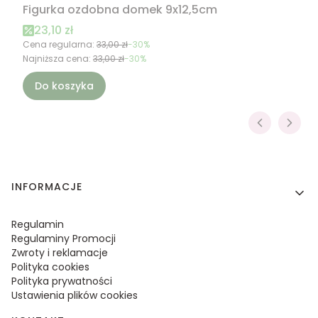
Figurka ozdobna domek 9x12,5cm
Cena promocyjna
23,10 zł
Cena regularna:
33,00 zł
-30%
Najniższa cena:
33,00 zł
-30%
Do koszyka
Linki w stopce
INFORMACJE
Regulamin
Regulaminy Promocji
Zwroty i reklamacje
Polityka cookies
Polityka prywatności
Ustawienia plików cookies