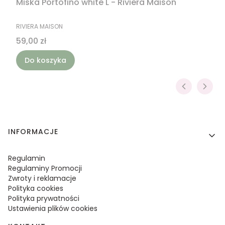
Miska Portofino white L - Riviera Maison
PRODUCENT
RIVIERA MAISON
Cena
59,00 zł
Do koszyka
Linki w stopce
INFORMACJE
Regulamin
Regulaminy Promocji
Zwroty i reklamacje
Polityka cookies
Polityka prywatności
Ustawienia plików cookies