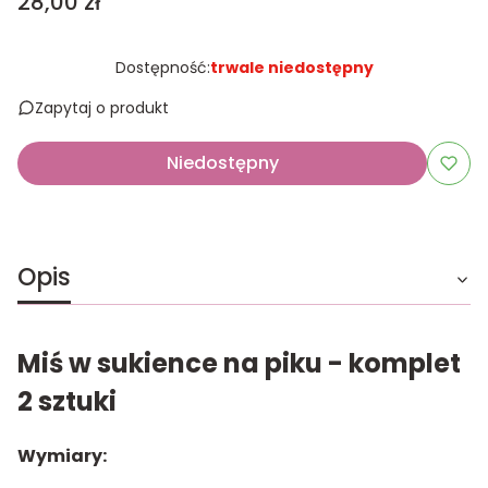
Cena
28,00 zł
Dostępność:
trwale niedostępny
Zapytaj o produkt
Niedostępny
Opis
Miś w sukience na piku - komplet
2 sztuki
Wymiary: