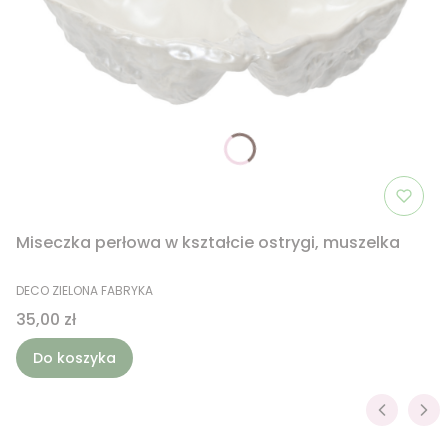
Miseczka perłowa w kształcie ostrygi, muszelka
PRODUCENT
DECO ZIELONA FABRYKA
Cena
35,00 zł
Do koszyka