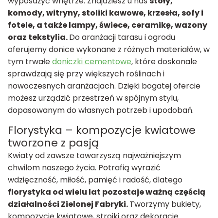
wyposażyć wnętrze. Znajdziesz u nas
stoły,
komody, witryny, stoliki kawowe, krzesła, sofy i
fotele, a także lampy, świece, ceramikę, wazony
oraz tekstylia.
Do aranżacji tarasu i ogrodu
oferujemy donice wykonane z różnych materiałów, w
tym trwałe
doniczki cementowe
, które doskonale
sprawdzają się przy większych roślinach i
nowoczesnych aranżacjach. Dzięki bogatej ofercie
możesz urządzić przestrzeń w spójnym stylu,
dopasowanym do własnych potrzeb i upodobań.
Florystyka – kompozycje kwiatowe
tworzone z pasją
Kwiaty od zawsze towarzyszą najważniejszym
chwilom naszego życia. Potrafią wyrazić
wdzięczność, miłość, pamięć i radość, dlatego
florystyka od wielu lat pozostaje ważną częścią
działalności Zielonej Fabryki.
Tworzymy bukiety,
kompozycje kwiatowe, stroiki oraz dekoracje