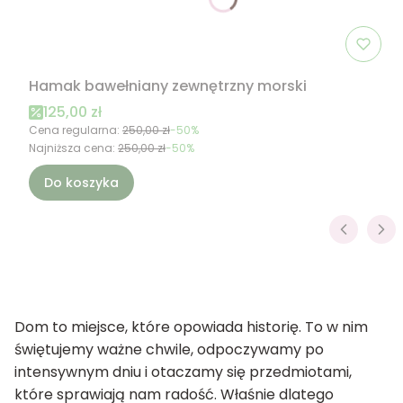
Hamak bawełniany zewnętrzny morski
Cena promocyjna
125,00 zł
Cena regularna:
250,00 zł
-50%
Najniższa cena:
250,00 zł
-50%
Do koszyka
Dom to miejsce, które opowiada historię. To w nim
świętujemy ważne chwile, odpoczywamy po
intensywnym dniu i otaczamy się przedmiotami,
które sprawiają nam radość. Właśnie dlatego