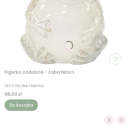
Figurka ozdobna - żaba Nina L
PRODUCENT
DECO ZIELONA FABRYKA
Cena
98,00 zł
Do koszyka