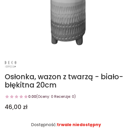
Osłonka, wazon z twarzą - biało-
błękitna 20cm
0.00
(Oceny: 0 Recenzje: 0)
Cena
46,00 zł
Dostępność:
trwale niedostępny